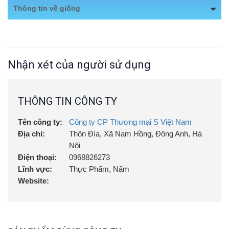
Thông tin về giống
tiêu chuẩn VietGap; được trồng trong môi trường vô
trùng, khử khuẩn....
Giống được nhập từ Trung tâm nghiên cứu và phát triển
nấm, viện di truyền Nông Nghiệp Việt Nam
Nhận xét của người sử dụng
THÔNG TIN CÔNG TY
Tên công ty:
Công ty CP Thương mại S Việt Nam
Địa chỉ:
Thôn Đìa, Xã Nam Hồng, Đông Anh, Hà
Nội
Điện thoại:
0968826273
Lĩnh vực:
Thực Phẩm, Nấm
Website: