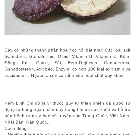
Cây có những thành phần hóa học nổi bật như: Các loại axit
Ganoderic, Ganodermic, Oleic, Vitamin B, Vitamin C, Kẽm,
Đồng, Kali, Canxi, Sắt, Beta-D-glucan, Ganoderans,
Ganodosteron, Axit béo, Enzym, có hơn 100 loại axit amin và
Lucidadiol… Ngoài ra còn có rất nhiều hoạt chất quý khác.
Nấm Linh Chi đỏ là vị thuốc quý từ thiên nhiên đã được sử
dụng từ hàng ngàn năm nay trong bồi bổ sức khỏe và hỗ trợ
hữa bệnh trong y học cổ truyền của Trung Quốc, Việt Nam,
Nhật Bản, Hàn Quốc…
Cách dùng:
- Nghiền thành bột và sử dụng như trà uống hàng ngày; thái