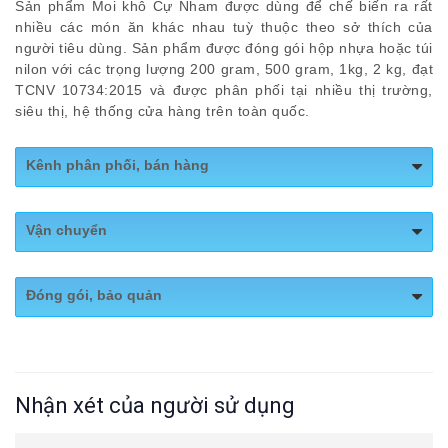
Sản phẩm Moi khô Cự Nham được dùng để chế biến ra rất
nhiều các món ăn khác nhau tuỳ thuộc theo sở thích của
người tiêu dùng. Sản phẩm được đóng gói hộp nhựa hoặc túi
nilon với các trọng lượng 200 gram, 500 gram, 1kg, 2 kg, đạt
TCNV 10734:2015 và được phân phối tại nhiều thị trường,
siêu thị, hệ thống cửa hàng trên toàn quốc.
Kênh phân phối, bán hàng
Website:
http://www.nuocmamcunham.com/
Vận chuyển
Fanpage:
https://www.facebook.com/Nuocmamcunham
Giao hàng toàn quốc
Đóng gói, bảo quản
Bảo quản: Nơi khô ráo, thoáng mát
Nhận xét của người sử dụng