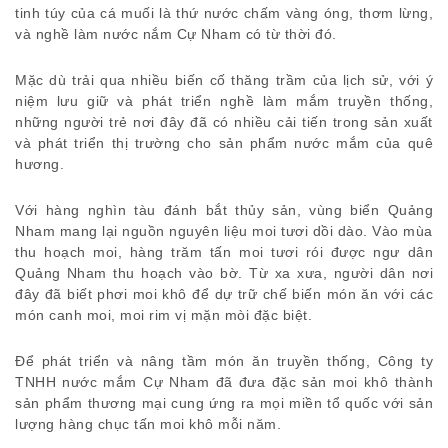
tinh túy của cá muối là thứ nước chấm vàng óng, thơm lừng,
và nghề làm nước nắm Cự Nham có từ thời đó.
Mặc dù trải qua nhiều biến cố thăng trầm của lịch sử, với ý
niệm lưu giữ và phát triển nghề làm mắm truyền thống,
những người trẻ nơi đây đã có nhiều cải tiến trong sản xuất
và phát triển thị trường cho sản phẩm nước mắm của quê
hương.
Với hàng nghìn tàu đánh bắt thủy sản, vùng biển Quảng
Nham mang lại nguồn nguyên liệu moi tươi dồi dào. Vào mùa
thu hoạch moi, hàng trăm tấn moi tươi rói được ngư dân
Quảng Nham thu hoạch vào bờ. Từ xa xưa, người dân nơi
đây đã biết phơi moi khô để dự trữ chế biến món ăn với các
món canh moi, moi rim vị mặn mòi đặc biệt.
Để phát triển và nâng tầm món ăn truyền thống, Công ty
TNHH nước mắm Cự Nham đã đưa đặc sản moi khô thành
sản phẩm thương mại cung ứng ra mọi miền tổ quốc với sản
lượng hàng chục tấn moi khô mỗi năm.