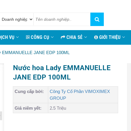
ỊCH VỤ
CÔNG CỤ
CHIA SẺ
GIỚI THIỆU
dy EMMANUELLE JANE EDP 100ML
Nước hoa Lady EMMANUELLE
JANE EDP 100ML
Cung cấp bởi:
Công Ty Cổ Phần VIMOXIMEX
GROUP
Giá niêm yết:
2.5 Triệu