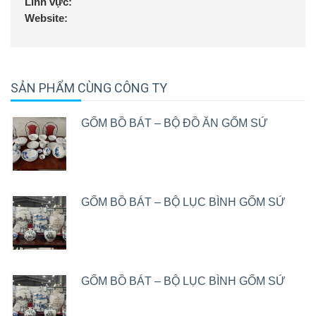
Lĩnh vực:
Website:
SẢN PHẨM CÙNG CÔNG TY
GỐM BỒ BÁT – BỘ ĐỒ ĂN GỐM SỨ
GỐM BỒ BÁT – BỘ LỤC BÌNH GỐM SỨ
GỐM BỒ BÁT – BỘ LỤC BÌNH GỐM SỨ