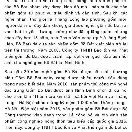
Lý Thái Tổ dời đô về Thăng Long mang theo 5 dòng họ lớn
của Bồ Bát nhằm xây dựng kinh đô mới, sản xuất các sản
phẩm gốm sứ phục vụ triều đình và dân sinh. Sau khi các
nghệ nhân, thợ giỏi ra Thăng Long lập phường gốm mới,
người dân nơi đây dần không giữ được nghề, gốm Bồ Bát rơi
vào thất truyền. Tưởng chừng như đã bị lãng quên, nhưng
cách đây hơn 13 năm, anh Phạm Văn Vang (quê ở làng Bạch
Liên, Bồ Bát) đã đưa sản phẩm gốm Bồ Bát xuất hiện trở lại
trên thị trường. Năm 2006, Công ty TNHH Bảo tồn và Phát
triển gốm Bồ Bát được thành lập, đặt viên gạch đầu tiên hồi
sinh cho nghề gốm Bồ Bát tại Ninh Bình.
Sau gần 20 năm nghề gốm Bồ Bát được hồi sinh, thương
hiệu Gốm Bồ Bát ngày càng được nhiều người tiêu dùng
trong nước biết đến. Năm 2010, sản phẩm thủ công mỹ nghệ
đặc trưng Gốm Bồ Bát được tỉnh Ninh Bình chọn đi dự hội
chợ triển lãm “Thành tựu kinh tế - xã hội Việt Nam và Thăng
Long - Hà Nội” chào mừng kỷ niệm 1.000 năm Thăng Long -
Hà Nội. Đặc biệt năm 2015, sản phẩm gốm Bồ Bát được Bộ
Công thương vinh danh trong Lễ công bố và tôn vinh sản
phẩm công nghiệp nông thôn tiêu biểu cấp quốc gia 2015.
Hiện nay, Công ty TNHH Bảo tồn và Phát triển gốm Bồ Bát có