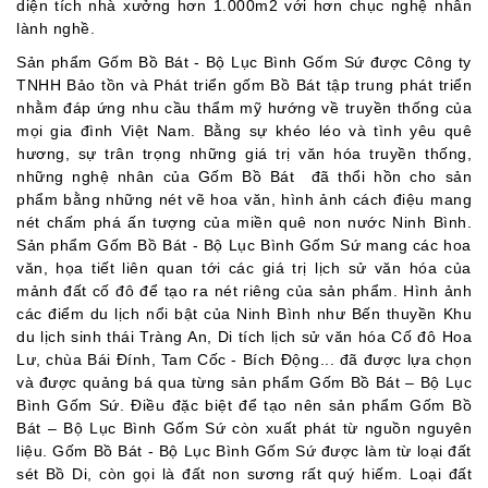
diện tích nhà xưởng hơn 1.000m2 với hơn chục nghệ nhân
lành nghề.
Sản phẩm Gốm Bồ Bát - Bộ Lục Bình Gốm Sứ được Công ty
TNHH Bảo tồn và Phát triển gốm Bồ Bát tập trung phát triển
nhằm đáp ứng nhu cầu thẩm mỹ hướng về truyền thống của
mọi gia đình Việt Nam.
Bằng sự khéo léo và tình yêu quê
hương,
sự trân trọng những giá trị văn hóa truyền thống,
những
nghệ nhân của Gốm Bồ Bát
đã thổi hồn cho sản
phẩm bằng những nét vẽ hoa văn, hình ảnh cách điệu mang
nét chấm phá ấn tượng của
miền quê
non nước Ninh Bình.
Sản phẩm Gốm Bồ Bát - Bộ Lục Bình Gốm Sứ mang các hoa
văn, họa tiết liên quan tới các giá trị lịch sử văn hóa của
mảnh đất cố đô để tạo ra nét riêng của sản phẩm. Hình ảnh
các điểm du lịch nổi bật của Ninh Bình như Bến thuyền Khu
du lịch sinh thái Tràng An, Di tích lịch sử văn hóa Cố đô Hoa
Lư, chùa Bái Đính, Tam Cốc - Bích Động... đã được lựa chọn
và được quảng bá qua từng sản phẩm Gốm Bồ Bát – Bộ Lục
Bình Gốm Sứ. Điều đặc biệt để tạo nên sản phẩm Gốm Bồ
Bát – Bộ Lục Bình Gốm Sứ còn xuất phát từ nguồn nguyên
liệu. Gốm Bồ Bát - Bộ Lục Bình Gốm Sứ được làm từ loại đất
sét Bồ Di, còn gọi là đất non sương rất quý hiếm. Loại đất