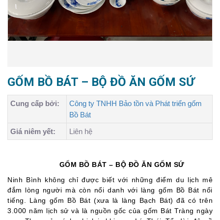
GỐM BỒ BÁT – BỘ ĐỒ ĂN GỐM SỨ
Cung cấp bởi:
Công ty TNHH Bảo tồn và Phát triển gốm
Bồ Bát
Giá niêm yết:
Liên hệ
GỐM BỒ BÁT – BỘ ĐỒ ĂN GỐM SỨ
Ninh Bình không chỉ được biết với những điểm du lịch mê
đắm lòng người mà còn nổi danh với làng gốm Bồ Bát nổi
tiếng. Làng gốm Bồ Bát (xưa là làng Bạch Bát) đã có trên
3.000 năm lịch sử và là nguồn gốc của gốm Bát Tràng ngày