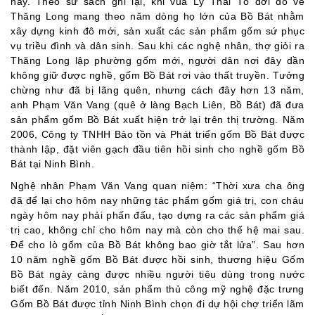
nay. Theo sử sách ghi lại, khi vua Lý Thái Tổ dời đô về
Thăng Long mang theo năm dòng họ lớn của Bồ Bát nhằm
xây dựng kinh đô mới, sản xuất các sản phẩm gốm sứ phục
vụ triều đình và dân sinh. Sau khi các nghệ nhân, thợ giỏi ra
Thăng Long lập phường gốm mới, người dân nơi đây dần
không giữ được nghề, gốm Bồ Bát rơi vào thất truyền. Tưởng
chừng như đã bị lãng quên, nhưng cách đây hơn 13 năm,
anh Phạm Văn Vang (quê ở làng Bạch Liên, Bồ Bát) đã đưa
sản phẩm gốm Bồ Bát xuất hiện trở lại trên thị trường. Năm
2006, Công ty TNHH Bảo tồn và Phát triển gốm Bồ Bát được
thành lập, đặt viên gạch đầu tiên hồi sinh cho nghề gốm Bồ
Bát tại Ninh Bình.
Nghệ nhân Phạm Văn Vang quan niệm: “Thời xưa cha ông
đã để lại cho hôm nay những tác phẩm gốm giá trị, con cháu
ngày hôm nay phải phấn đấu, tạo dựng ra các sản phẩm giá
trị cao, không chỉ cho hôm nay mà còn cho thế hệ mai sau.
Để cho lò gốm của Bồ Bát không bao giờ tắt lửa”. Sau hơn
10 năm nghề gốm Bồ Bát được hồi sinh, thương hiệu Gốm
Bồ Bát ngày càng được nhiều người tiêu dùng trong nước
biết đến. Năm 2010, sản phẩm thủ công mỹ nghệ đặc trưng
Gốm Bồ Bát được tỉnh Ninh Bình chọn đi dự hội chợ triển lãm