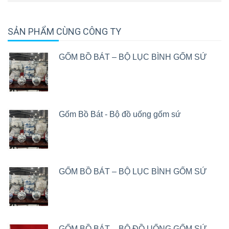
SẢN PHẨM CÙNG CÔNG TY
GỐM BỒ BÁT – BỘ LỤC BÌNH GỐM SỨ
Gốm Bồ Bát - Bộ đồ uống gốm sứ
GỐM BỒ BÁT – BỘ LỤC BÌNH GỐM SỨ
GỐM BỒ BÁT – BỘ ĐỒ UỐNG GỐM SỨ