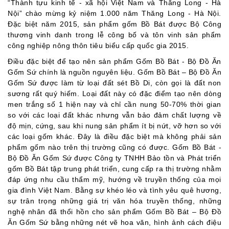
“Thành tựu kinh tế - xã hội Việt Nam và Thăng Long - Hà
Nội” chào mừng kỷ niệm 1.000 năm Thăng Long - Hà Nội.
Đặc biệt năm 2015, sản phẩm gốm Bồ Bát được Bộ Công
thương vinh danh trong lễ công bố và tôn vinh sản phẩm
công nghiệp nông thôn tiêu biểu cấp quốc gia 2015.
Điều đặc biệt để tạo nên sản phẩm Gốm Bồ Bát - Bộ Đồ Ăn
Gốm Sứ chính là nguồn nguyên liệu. Gốm Bồ Bát – Bộ Đồ Ăn
Gốm Sứ được làm từ loại đất sét Bồ Di, còn gọi là đất non
sương rất quý hiếm. Loại đất này có đặc điểm tạo nên dòng
men trắng số 1 hiện nay và chỉ cần nung 50-70% thời gian
so với các loại đất khác nhưng vẫn bảo đảm chất lượng về
độ mịn, cứng, sau khi nung sản phẩm ít bị nứt, vỡ hơn so với
các loại gốm khác. Đây là điều đặc biệt mà không phải sản
phẩm gốm nào trên thị trường cũng có được. Gốm Bồ Bát -
Bộ Đồ Ăn Gốm Sứ được Công ty TNHH Bảo tồn và Phát triển
gốm Bồ Bát tập trung phát triển, cung cấp ra thị trường nhằm
đáp ứng nhu cầu thẩm mỹ, hướng về truyền thống của mọi
gia đình Việt Nam.
Bằng sự khéo léo và tình yêu quê hương,
sự trân trọng những giá trị văn hóa truyền thống,
những
nghệ nhân
đã thổi hồn cho sản phẩm
Gốm Bồ Bát – Bộ Đồ
Ăn Gốm Sứ
bằng những nét vẽ hoa văn, hình ảnh cách điệu