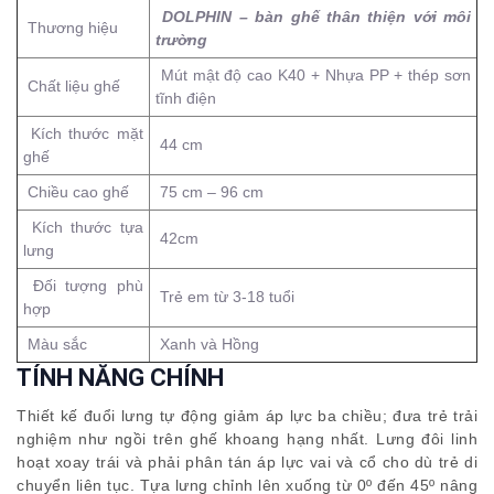
DOLPHIN – bàn ghế thân thiện với môi
Thương hiệu
trường
Mút mật độ cao K40 + Nhựa PP + thép sơn
Chất liệu ghế
tĩnh điện
Kích thước mặt
44 cm
ghế
Chiều cao ghế
75 cm – 96 cm
Kích thước tựa
42cm
lưng
Đối tượng phù
Trẻ em từ 3-18 tuổi
hợp
Màu sắc
Xanh và Hồng
TÍNH NĂNG CHÍNH
Thiết kế đuổi lưng tự động giảm áp lực ba chiều; đưa trẻ trải
nghiệm như ngồi trên ghế khoang hạng nhất. Lưng đôi linh
hoạt xoay trái và phải phân tán áp lực vai và cổ cho dù trẻ di
chuyển liên tục. Tựa lưng chỉnh lên xuống từ 0º đến 45º nâng