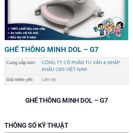
GHẾ THÔNG MINH DOL – G7
Cung cấp bởi:
CÔNG TY CỔ PHẦN TƯ VẤN & NHẬP
KHẨU CBS VIỆT NAM
Giá niêm yết:
Liên hệ
GHẾ THÔNG MINH DOL – G7
THÔNG
S
Ố KỸ THUẬT