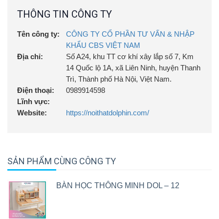
THÔNG TIN CÔNG TY
Tên công ty:
CÔNG TY CỔ PHẦN TƯ VẤN & NHẬP
KHẨU CBS VIỆT NAM
Địa chỉ:
Số A24, khu TT cơ khí xây lắp số 7, Km
14 Quốc lộ 1A, xã Liên Ninh, huyện Thanh
Trì, Thành phố Hà Nội, Việt Nam.
Điện thoại:
0989914598
Lĩnh vực:
Website:
https://noithatdolphin.com/
SẢN PHẨM CÙNG CÔNG TY
BÀN HỌC THÔNG MINH DOL – 12