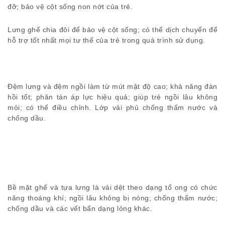
đỡ; bảo vệ cột sống non nớt của trẻ.
Lưng ghế chia đôi để bảo vệ cột sống; có thể dịch chuyển để
hỗ trợ tốt nhất mọi tư thế của trẻ trong quá trình sử dụng.
Đệm lưng và đệm ngồi làm từ mút mật độ cao; khả năng đàn
hồi tốt; phân tán áp lực hiệu quả; giúp trẻ ngồi lâu không
mỏi; có thể điều chỉnh. Lớp vải phủ chống thấm nước và
chống dầu.
Bề mặt ghế và tựa lưng là vải dệt theo dạng tổ ong có chức
năng thoáng khí; ngồi lâu không bị nóng; chống thấm nước;
chống dầu và các vết bẩn dạng lỏng khác.