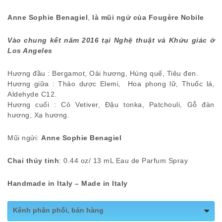
Anne Sophie Benagiel
,
là mũi ngử của Fougère Nobile
Vào chung kết năm 2016 tại Nghệ thuật và Khứu giác ở
Los Angeles
Hương đầu : Bergamot, Oải hương, Húng quế, Tiêu đen.
Hương giữa : Thảo dược Elemi, Hoa phong lữ, Thuốc lá,
Aldehyde C12.
Hương cuối : Cỏ Vetiver, Đậu tonka, Patchouli, Gỗ đàn
hương, Xạ hương.
Mũi ngửi:
Anne Sophie Benagiel
Chai thủy tinh
: 0.44 oz/ 13 mL Eau de Parfum Spray
Handmade in Italy – Made in Italy
Kênh phân phối, bán hàng