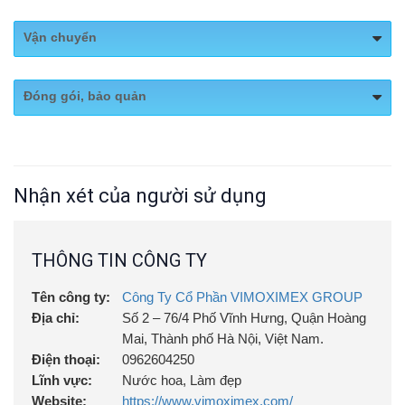
Website:
https://www.vimoximex.com/
Vận chuyển
Fanpage:
https://www.facebook.com/VimoximexOfficial/
Nhập khẩu trực tiếp từ Italy - Công Ty Cổ Phần
Đóng gói, bảo quản
VIMOXIMEX GROUP, VIXI Group JSC: Nhà phân phối độc
quyền nước hoa nhập khẩu NOBILE 1942 (Handmade in Italy)
tại Việt Nam
Nhập khẩu trực tiếp từ Italy - Công Ty Cổ Phần
VIMOXIMEX GROUP, VIXI Group JSC: Nhà phân phối độc
quyền nước hoa nhập khẩu NOBILE 1942 (Handmade in Italy)
Nhận xét của người sử dụng
tại Việt Nam
THÔNG TIN CÔNG TY
Tên công ty:
Công Ty Cổ Phần VIMOXIMEX GROUP
Địa chỉ:
Số 2 – 76/4 Phố Vĩnh Hưng, Quận Hoàng
Mai, Thành phố Hà Nội, Việt Nam.
Điện thoại:
0962604250
Lĩnh vực:
Nước hoa, Làm đẹp
Website:
https://www.vimoximex.com/