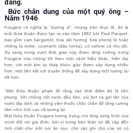
đắng.
Bức chân dung của một quý ông –
Năm 1946
Fougère có nghĩa là “dương xỉ”, nhưng trên thực tế, đó là
một thỏa thuận được tạo ra vào năm 1882 bởi Paul Parquet,
bao gồm cam bergamot, hoa oải hương, hoa phong lữ hoặc
những lá violet, coumarin (đậu tonka), cỏ vetiver và rêu sồi.
Sự sang trọng vượt thời gian này được tăng cường trong
Fougère của chúng tôi theo một cách hiểu khác, hiện đại
hơn, với một kim tự tháp khứu giác được xây dựng nhiều
hơn: một liên kết với truyền thống để xây dựng một tương lai
tốt hơn.
“Một thỏa thuận phạm lỗi rằng vào thời điểm đó là tiên
phong. Với những nốt nước đầu tiên, sủi bọt và gợi lên của
nước lấp lánh và những viên thuốc chắc chắn để tăng cường
tầm nhìn tích cực về tương lai.
Một thỏa thuận Fougere tượng trưng cho lòng sùng kính của
mình đối với gia đình, bởi vì trong bản thân nó đề cập đến
tính chất như một nơi ẩn náu, cho các ghi chú của nó có