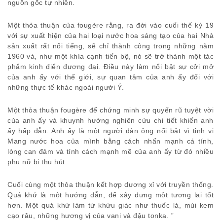
nguồn gốc tự nhiên.
Một thỏa thuận của fougère rằng, ra đời vào cuối thế kỷ 19
với sự xuất hiện của hai loại nước hoa sáng tạo của hai Nhà
sản xuất rất nổi tiếng, sẽ chỉ thành công trong những năm
1960 và, như một khía cạnh tiến bộ, nó sẽ trở thành một tác
phẩm kinh điển đương đại. Điều này làm nổi bật sự cởi mở
của anh ấy với thế giới, sự quan tâm của anh ấy đối với
những thực tế khác ngoài người Ý.
Một thỏa thuận fougère để chứng minh sự quyến rũ tuyệt vời
của anh ấy và khuynh hướng nghiên cứu chi tiết khiến anh
ấy hấp dẫn. Anh ấy là một người đàn ông nổi bật vì tinh vi
Mang nước hoa của mình bằng cách nhấn mạnh cá tính,
lòng can đảm và tính cách mạnh mẽ của anh ấy từ đó nhiều
phụ nữ bị thu hút.
Cuối cùng một thỏa thuận kết hợp dương xỉ với truyền thống.
Quá khứ là một hướng dẫn, để xây dựng một tương lai tốt
hơn. Một quá khứ làm từ khứu giác như thuốc lá, mùi kem
cạo râu, những hương vị của vani và đậu tonka. ”