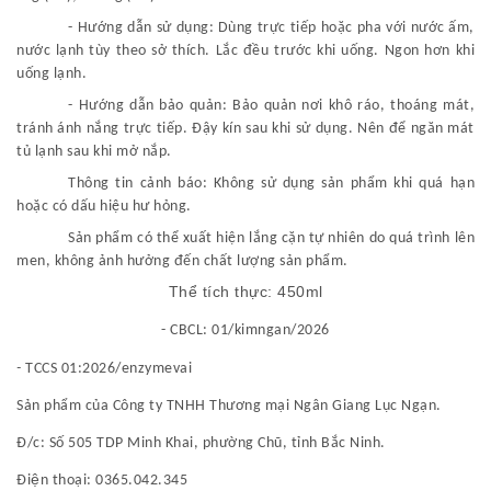
- Hướng dẫn sử dụng: Dùng trực tiếp hoặc pha với nước ấm,
nước lạnh tùy theo sở thích. Lắc đều trước khi uống. Ngon hơn khi
uống lạnh.
- Hướng dẫn bảo quản: Bảo quản nơi khô ráo, thoáng mát,
tránh ánh nắng trực tiếp. Đậy kín sau khi sử dụng. Nên để ngăn mát
tủ lạnh sau khi mở nắp.
Thông tin cảnh báo: Không sử dụng sản phẩm khi quá hạn
hoặc có dấu hiệu hư hỏng.
Sản phẩm có thể xuất hiện lắng cặn tự nhiên do quá trình lên
men, không ảnh hưởng đến chất lượng sản phẩm.
Thể tích thực: 450ml
- CBCL: 01/kimngan/2026
-
TCCS 01:2026/enzymevai
Sản phẩm của Công ty TNHH Thương mại Ngân Giang Lục Ngạn.
Đ/c:
Số 505 TDP Minh Khai, phường Chũ, tỉnh Bắc Ninh
.
Điện thoại:
0365.042.345