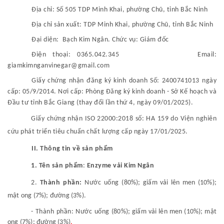
Địa chỉ:
Số 505 TDP Minh Khai, phường Chũ, tỉnh Bắc Ninh
Địa chỉ
sản xuất
:
TDP
Minh Khai, phường Chũ, tỉnh Bắc Ninh
Đại diện: Bạch Kim Ngân. Chức vụ: Giám đốc
Điện thoại:
0365.042.345
Email:
giamkimnganvinegar@gmail.com
Giấy chứng nhận đăng ký kinh doanh
Số: 2400741013
ngày
cấp: 05/9/2014. Nơi cấp: Phòng Đăng ký kinh doanh - Sở Kế hoạch và
Đầu tư tỉnh Bắc Giang (thay đổi lần thứ 4, ngày 09/01/2025).
Giấy chứng nhận ISO 22000:2018 số: HA 159 do Viện nghiên
cứu phát triển tiêu chuẩn chất lượng cấp ngày 17/01/2025.
II. Thông tin về sản phẩm
1. Tên sản phẩm
:
Enzyme vải Kim Ngân
2.
Thành phần:
Nước uống
(80%); giấm vải lên men (10%);
mật ong (7%); đường (3%).
- Thành phần:
Nước uống
(80%); giấm vải lên men (10%); mật
ong (7%); đường (3%)
.