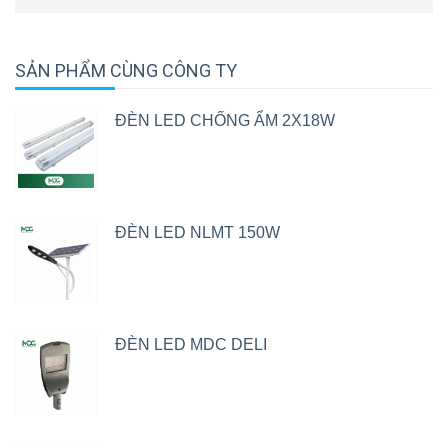
SẢN PHẨM CÙNG CÔNG TY
ĐÈN LED CHỐNG ẨM 2X18W
ĐÈN LED NLMT 150W
ĐÈN LED MDC DELI