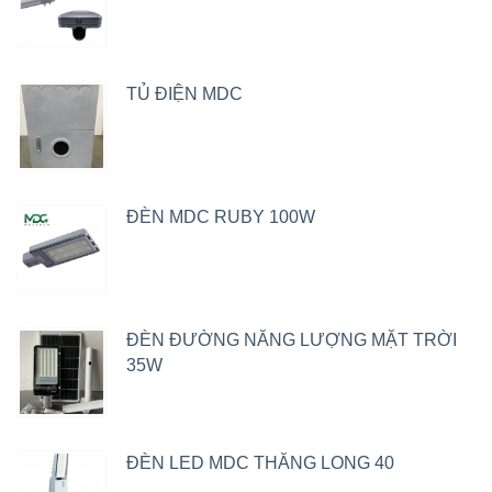
TỦ ĐIỆN MDC
ĐÈN MDC RUBY 100W
ĐÈN ĐƯỜNG NĂNG LƯỢNG MẶT TRỜI
35W
ĐÈN LED MDC THĂNG LONG 40