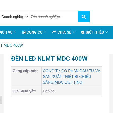
ỊCH VỤ
CÔNG CỤ
CHIA SẺ
GIỚI THIỆU
MT MDC 400W
ĐÈN LED NLMT MDC 400W
Cung cấp bởi:
CÔNG TY CỔ PHẦN ĐẦU TƯ VÀ
SẢN XUẤT THIẾT BỊ CHIẾU
SÁNG MDC LIGHTING
Giá niêm yết:
Liên hệ