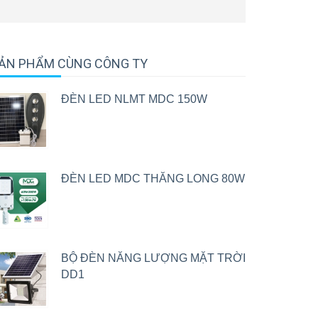
ẢN PHẨM CÙNG CÔNG TY
ĐÈN LED NLMT MDC 150W
ĐÈN LED MDC THĂNG LONG 80W
BỘ ĐÈN NĂNG LƯỢNG MẶT TRỜI
DD1