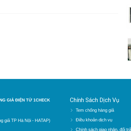
Chính Sách Dịch Vụ
G GIẢ ĐIỆN TỬ 1CHECK
Tem chống hàng giả
Điều khoản dịch vụ
àng giả TP Hà Nội - HATAP)
Chính sách giao nhận, đổi tr