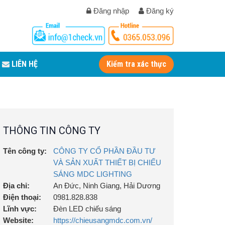
Đăng nhập
Đăng ký
LIÊN HỆ
Kiểm tra xác thực
THÔNG TIN CÔNG TY
Tên công ty:
CÔNG TY CỔ PHẦN ĐẦU TƯ
VÀ SẢN XUẤT THIẾT BỊ CHIẾU
SÁNG MDC LIGHTING
Địa chỉ:
An Đức, Ninh Giang, Hải Dương
Điện thoại:
0981.828.838
Lĩnh vực:
Đèn LED chiếu sáng
Website:
https://chieusangmdc.com.vn/