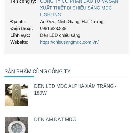
Tên công ty:
CÔNG TY CỔ PHẦN ĐẦU TƯ VÀ SẢN
XUẤT THIẾT BỊ CHIẾU SÁNG MDC
LIGHTING
Địa chỉ:
An Đức, Ninh Giang, Hải Dương
Điện thoại:
0981.828.838
Lĩnh vực:
Đèn LED chiếu sáng
Website:
https://chieusangmdc.com.vn/
SẢN PHẨM CÙNG CÔNG TY
ĐÈN LED MDC ALPHA XÁM TRẮNG -
180W
ĐÈN ÂM ĐẤT MDC