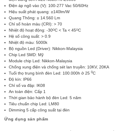
Điện áp ngõ vào (V): 100-277 Vac 50/60Hz
Hiệu suất phát quang: ≥140lm/W
Quang Thông: ≥ 14.560 Lm
Chỉ số hoàn màu (CRI): > 70
Nhiệt độ hoạt động: -30ᴼC < Ta < 45ᴼC
Hệ số công suất: > 0.9
Nhiệt độ màu: 5000k
Bộ nguồn Led (Driver): Nikkon-Malaysia
Chip Led SMD: Mỹ
Module chip Led: Nikkon-Malaysia
Chống xung điện và chống sét lan truyền: 10KV, 20KA
0
Tuổi thọ trung bình đèn Led: 100.000h ở 25
C
Độ kín: IP66
Chỉ số va đập: IK08
An toàn điện: Cấp 1
Thời gian bảo hành bộ đèn Led: 5 năm
Tiêu chuẩn chip Led: LM80
Dimming 5 cấp công suất tại đèn
Ứng dụng sản phẩm