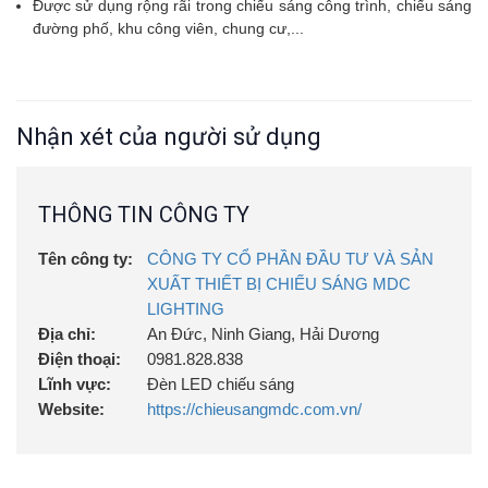
Được sử dụng rộng rãi trong chiếu sáng công trình, chiếu sáng
đường phố, khu công viên, chung cư,...
Nhận xét của người sử dụng
THÔNG TIN CÔNG TY
Tên công ty:
CÔNG TY CỔ PHẦN ĐẦU TƯ VÀ SẢN
XUẤT THIẾT BỊ CHIẾU SÁNG MDC
LIGHTING
Địa chỉ:
An Đức, Ninh Giang, Hải Dương
Điện thoại:
0981.828.838
Lĩnh vực:
Đèn LED chiếu sáng
Website:
https://chieusangmdc.com.vn/