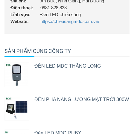
Địa chỉ:
An Đức, Ninh Giang, Hải Dương
Điện thoại:
0981.828.838
Lĩnh vực:
Đèn LED chiếu sáng
Website:
https://chieusangmdc.com.vn/
SẢN PHẨM CÙNG CÔNG TY
ĐÈN LED MDC THĂNG LONG
ĐÈN PHA NĂNG LƯỢNG MẶT TRỜI 300W
Đèn LED MDC RUBY