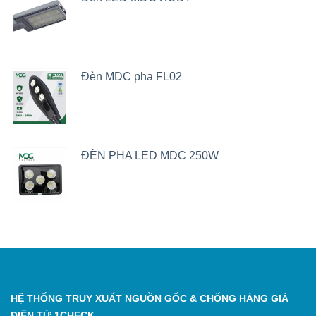
Đèn MDC pha FL02
ĐÈN PHA LED MDC 250W
HỆ THỐNG TRUY XUẤT NGUỒN GỐC & CHỐNG HÀNG GIẢ
ĐIỆN TỬ 1CHECK