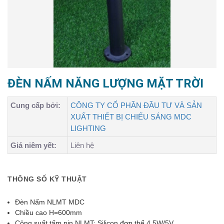
ĐÈN NẤM NĂNG LƯỢNG MẶT TRỜI
Cung cấp bởi:
CÔNG TY CỔ PHẦN ĐẦU TƯ VÀ SẢN
XUẤT THIẾT BỊ CHIẾU SÁNG MDC
LIGHTING
Giá niêm yết:
Liên hệ
THÔNG SỐ KỸ THUẬT
Đèn Nấm NLMT MDC
Chiều cao H=600mm
Công suất tấm pin NLMT: Silicon đơn thể 4.5W/5V