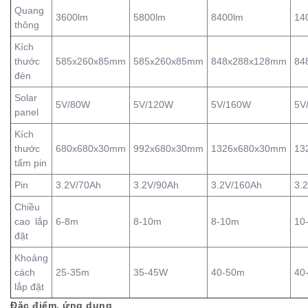
Quang
3600lm
5800lm
8400lm
14
thông
Kích
thước
585x260x85mm
585x260x85mm
848x288x128mm
84
đèn
Solar
5V/80W
5V/120W
5V/160W
5V
panel
Kích
thước
680x680x30mm
992x680x30mm
1326x680x30mm
13
tấm pin
Pin
3.2V/70Ah
3.2V/90Ah
3.2V/160Ah
3.
Chiều
cao lắp
6-8m
8-10m
8-10m
10
đặt
Khoảng
cách
25-35m
35-45W
40-50m
40
lắp đặt
Đặc điểm, ứng dụng