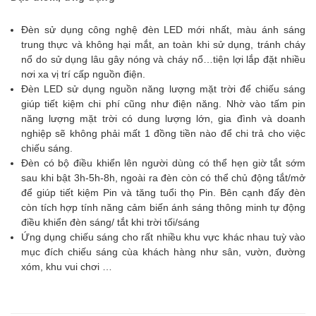
Đèn sử dụng công nghệ đèn LED mới nhất, màu ánh sáng
trung thực và không hại mắt, an toàn khi sử dụng, tránh cháy
nổ do sử dụng lâu gây nóng và cháy nổ…tiện lợi lắp đặt nhiều
nơi xa vị trí cấp nguồn điện.
Đèn LED sử dụng nguồn năng lượng mặt trời để chiếu sáng
giúp tiết kiệm chi phí cũng như điện năng. Nhờ vào tấm pin
năng lượng mặt trời có dung lượng lớn, gia đình và doanh
nghiệp sẽ không phải mất 1 đồng tiền nào để chi trả cho việc
chiếu sáng.
Đèn có bộ điều khiển lên người dùng có thể hẹn giờ tắt sớm
sau khi bật 3h-5h-8h, ngoài ra đèn còn có thể chủ động tắt/mở
để giúp tiết kiệm Pin và tăng tuổi thọ Pin. Bên cạnh đấy đèn
còn tích hợp tính năng cảm biến ánh sáng thông minh tự động
điều khiển đèn sáng/ tắt khi trời tối/sáng
Ứng dụng chiếu sáng cho rất nhiều khu vực khác nhau tuỳ vào
mục đích chiếu sáng cùa khách hàng như sân, vườn, đường
xóm, khu vui chơi …