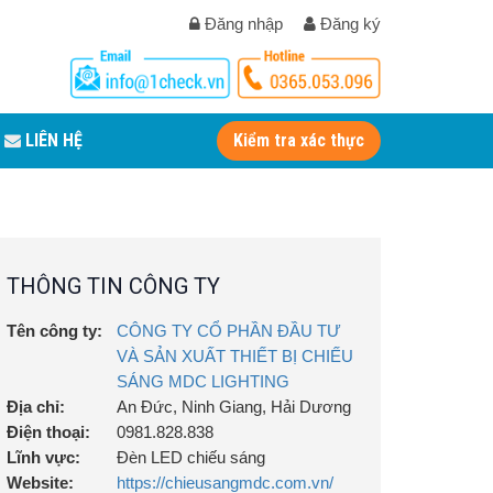
Đăng nhập
Đăng ký
LIÊN HỆ
Kiểm tra xác thực
THÔNG TIN CÔNG TY
Tên công ty:
CÔNG TY CỔ PHẦN ĐẦU TƯ
VÀ SẢN XUẤT THIẾT BỊ CHIẾU
SÁNG MDC LIGHTING
Địa chỉ:
An Đức, Ninh Giang, Hải Dương
Điện thoại:
0981.828.838
Lĩnh vực:
Đèn LED chiếu sáng
Website:
https://chieusangmdc.com.vn/