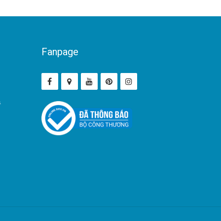
Fanpage
ả