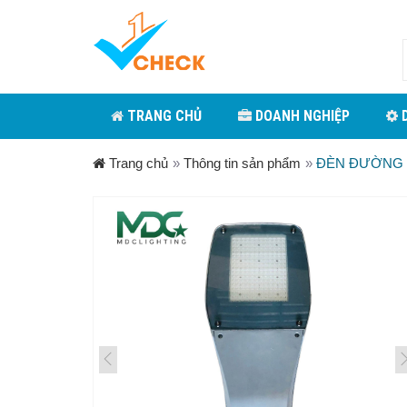
TRANG CHỦ
DOANH NGHIỆP
D
Trang chủ
»
Thông tin sản phẩm
»
ĐÈN ĐƯỜNG 