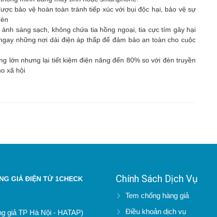
ược bảo vệ hoàn toàn tránh tiếp xúc với bụi độc hại, bảo vệ sự
đèn
nh sáng sạch, không chứa tia hồng ngoại, tia cực tím gây hại
ngay những nơi dải điện áp thấp để đảm bảo an toàn cho cuộc
g lớn nhưng lại tiết kiệm điện năng đến 80% so với đèn truyền
ho xã hội
Chính Sách Dịch Vụ
G GIẢ ĐIỆN TỬ 1CHECK
Tem chống hàng giả
Điều khoản dịch vụ
àng giả TP Hà Nội - HATAP)