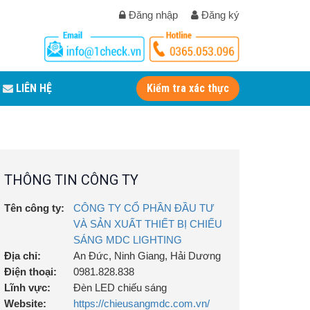
Đăng nhập
Đăng ký
LIÊN HỆ
Kiểm tra xác thực
THÔNG TIN CÔNG TY
Tên công ty:
CÔNG TY CỔ PHẦN ĐẦU TƯ
VÀ SẢN XUẤT THIẾT BỊ CHIẾU
SÁNG MDC LIGHTING
Địa chỉ:
An Đức, Ninh Giang, Hải Dương
Điện thoại:
0981.828.838
Lĩnh vực:
Đèn LED chiếu sáng
Website:
https://chieusangmdc.com.vn/