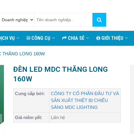
ỊCH VỤ
CÔNG CỤ
CHIA SẺ
GIỚI THIỆU
C THĂNG LONG 160W
ĐÈN LED MDC THĂNG LONG
160W
Cung cấp bởi:
CÔNG TY CỔ PHẦN ĐẦU TƯ VÀ
SẢN XUẤT THIẾT BỊ CHIẾU
SÁNG MDC LIGHTING
Giá niêm yết:
Liên hệ