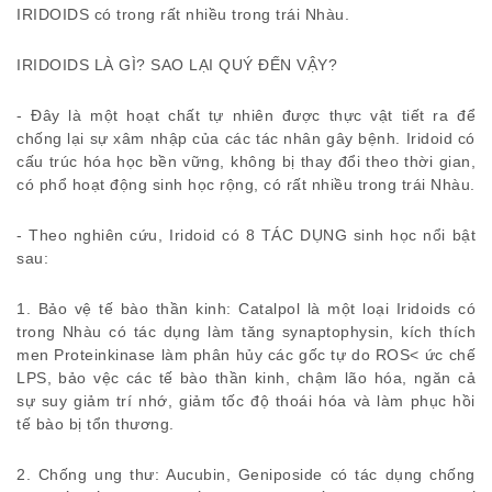
IRIDOIDS có trong rất nhiều trong trái Nhàu.
IRIDOIDS LÀ GÌ? SAO LẠI QUÝ ĐẾN VẬY?
- Đây là một hoạt chất tự nhiên được thực vật tiết ra để
chống lại sự xâm nhập của các tác nhân gây bệnh. Iridoid có
cấu trúc hóa học bền vững, không bị thay đổi theo thời gian,
có phổ hoạt động sinh học rộng, có rất nhiều trong trái Nhàu.
- Theo nghiên cứu, Iridoid có 8 TÁC DỤNG sinh học nổi bật
sau:
1. Bảo vệ tế bào thần kinh: Catalpol là một loại Iridoids có
trong Nhàu có tác dụng làm tăng synaptophysin, kích thích
men Proteinkinase làm phân hủy các gốc tự do ROS< ức chế
LPS, bảo vệc các tế bào thần kinh, chậm lão hóa, ngăn cả
sự suy giảm trí nhớ, giảm tốc độ thoái hóa và làm phục hồi
tế bào bị tổn thương.
2. Chống ung thư: Aucubin, Geniposide có tác dụng chống