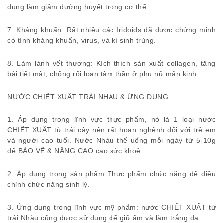
dụng làm giảm đường huyết trong cơ thể.
7. Kháng khuẩn: Rất nhiều các Iridoids đã được chứng minh
có tính kháng khuẩn, virus, và kí sinh trùng.
8. Làm lành vết thương: Kích thích sản xuất collagen, tăng
bài tiết mật, chống rối loạn tâm thần ở phụ nữ mãn kinh.
NƯỚC CHIẾT XUẤT TRÁI NHÀU & ỨNG DỤNG:
1. Áp dụng trong lĩnh vực thực phẩm, nó là 1 loại nước
CHIẾT XUẤT từ trái cây nên rất hoan nghênh đối với trẻ em
và người cao tuổi. Nước Nhàu thể uống mỗi ngày từ 5-10g
để BẢO VỆ & NÂNG CAO cao sức khoẻ.
2. Áp dụng trong sản phẩm Thực phẩm chức năng để điều
chỉnh chức năng sinh lý.
3. Ứng dụng trong lĩnh vực mỹ phẩm: nước CHIẾT XUẤT từ
trái Nhàu cũng được sử dụng để giữ ẩm và làm trắng da.