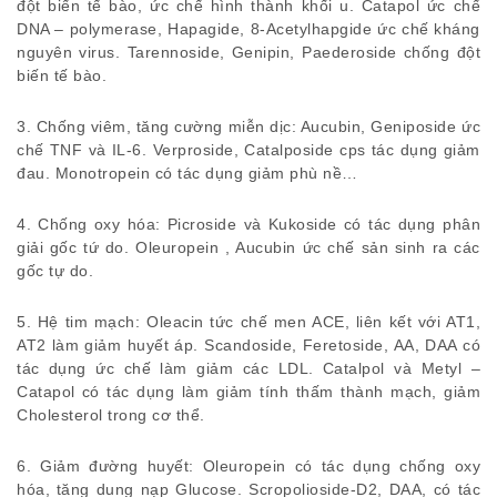
đột biến tế bào, ức chế hình thành khối u. Catapol ức chế
DNA – polymerase, Hapagide, 8-Acetylhapgide ức chế kháng
nguyên virus. Tarennoside, Genipin, Paederoside chống đột
biến tế bào.
3. Chống viêm, tăng cường miễn dịc: Aucubin, Geniposide ức
chế TNF và IL-6. Verproside, Catalposide cps tác dụng giảm
đau. Monotropein có tác dụng giảm phù nề…
4. Chống oxy hóa: Picroside và Kukoside có tác dụng phân
giải gốc tứ do. Oleuropein , Aucubin ức chế sản sinh ra các
gốc tự do.
5. Hệ tim mạch: Oleacin tức chế men ACE, liên kết với AT1,
AT2 làm giảm huyết áp. Scandoside, Feretoside, AA, DAA có
tác dụng ức chế làm giảm các LDL. Catalpol và Metyl –
Catapol có tác dụng làm giảm tính thấm thành mạch, giảm
Cholesterol trong cơ thể.
6. Giảm đường huyết: Oleuropein có tác dụng chống oxy
hóa, tăng dung nạp Glucose. Scropolioside-D2, DAA, có tác