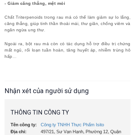
- Giảm căng thẳng, mệt mỏi
Chất Triterpenoids trong rau má có thể làm giảm sự lo lắng,
căng thẳng, giúp tinh thần thoải mái, thư giãn, chống viêm và
ngăn ngừa ung thư.
Ngoài ra, bột rau má còn có tác dụng hỗ trợ điều trị chứng
mất ngủ, rối loạn tuần hoàn, tăng huyết áp, nhiễm trùng hô
hấp…
Nhận xét của người sử dụng
THÔNG TIN CÔNG TY
Tên công ty:
Công ty TNHH Thực Phẩm Isito
Địa chỉ:
497/21, Sư Vạn Hạnh, Phường 12, Quận