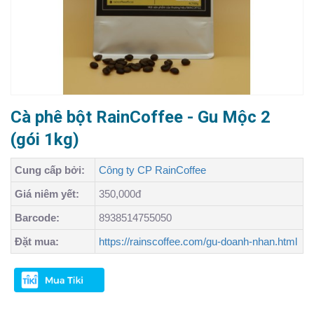
Cà phê bột RainCoffee - Gu Mộc 2
(gói 1kg)
Cung cấp bởi:
Công ty CP RainCoffee
Giá niêm yết:
350,000đ
Barcode:
8938514755050
Đặt mua:
https://rainscoffee.com/gu-doanh-nhan.html