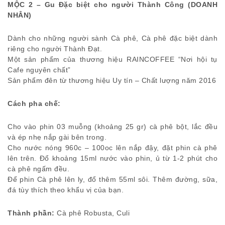
MỘC 2 – Gu Đặc biệt cho người Thành Công (DOANH
NHÂN)
Dành cho những người sành Cà phê, Cà phê đặc biệt dành
riêng cho người Thành Đạt.
Một sản phẩm của thương hiệu RAINCOFFEE “Nơi hội tụ
Cafe nguyên chất”
Sản phẩm đên từ thương hiệu Uy tín – Chất lượng năm 2016
Cách pha chế:
Cho vào phin 03 muỗng (khoảng 25 gr) cà phê bột, lắc đều
và ép nhẹ nắp gài bên trong.
Cho nước nóng 960c – 100oc lên nắp đậy, đặt phin cà phê
lên trên. Đổ khoảng 15ml nước vào phin, ủ từ 1-2 phút cho
cà phê ngấm đều.
Để phin Cà phê lên ly, đổ thêm 55ml sôi. Thêm đường, sữa,
đá tùy thích theo khẩu vị của bạn.
Thành phần:
Cà phê Robusta, Culi