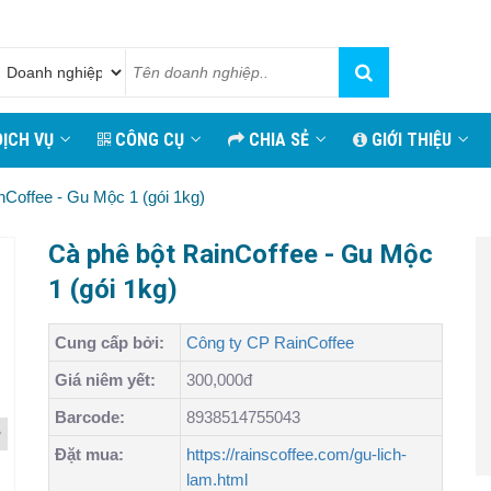
ỊCH VỤ
CÔNG CỤ
CHIA SẺ
GIỚI THIỆU
nCoffee - Gu Mộc 1 (gói 1kg)
Cà phê bột RainCoffee - Gu Mộc
1 (gói 1kg)
Cung cấp bởi:
Công ty CP RainCoffee
Giá niêm yết:
300,000đ
Barcode:
8938514755043
Đặt mua:
https://rainscoffee.com/gu-lich-
lam.html