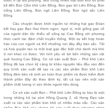
được ở tại địa phương. Một trong nhiều loại Bún khô đó phải
kể đến Bún Cẩm khô Liên Đồng, Bún gạo lứt Liên Đồng, Bún
trắng Liên Đồng, Bún ngô Liên Đồng, Bún ngũ sắc Liên
Đồng.
Câu chuyện được khởi nguồn từ những hạt gạo Đoàn
kết hay gạo Bao thai thơm ngon, ngọt vị, một giống gạo cổ
của người dân tộc thiểu số sống tại Cao Bằng với phương
thức canh tác đậm chất truyền thống. Một sự kết hợp hoàn
hảo của con người và thổ nhưỡng nơi đây đầy bản sắc. Tất
cả hoà quyện tạo ra một loạt gạo đặc biệt chứ danh mà khó
ở nơi khác có được. Với tình yêu vô bờ bến những sản vật
quê hương Cao Bằng, Cơ sở sản xuất Bún – Phở khô Liên
Đồng đã lựa chọn kỹ càng từ khâu nguyên liệu đầu vào đến
quy trình sản xuất để tạo ra các sản phẩm Bún khô Liên
Đồng đảm bảo vệ sinh an toàn thực phẩm và được kiểm định
thành phần đầy đủ theo định kỳ, tất cả tạo nên một sản
phẩm chất lượng vì sức khỏe người tiêu dùng.
Cơ sở sản xuất Bún – Phở khô Liên Đồng tự hào là một
trong những hộ tại xóm Hồng Quang 2, xã Hưng Đạo sản
xuất ra các sản phẩm bún khô có nhiều màu sắc. Các sản
phẩm Bún khô của chúng tôi sản xuất theo phương pháp