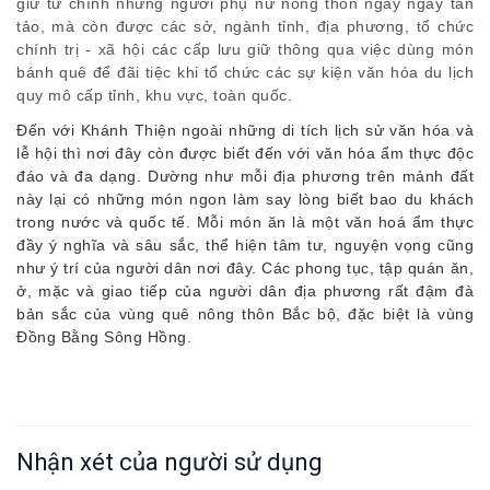
giữ từ chính những người phụ nữ nông thôn ngày ngày tần
tảo, mà còn được các sở, ngành tỉnh, địa phương, tổ chức
chính trị - xã hội các cấp lưu giữ thông qua việc dùng món
bánh quê để đãi tiệc khi tổ chức các sự kiện văn hóa du lịch
quy mô cấp tỉnh, khu vực, toàn quốc.
Đến với Khánh Thiện ngoài những di tích lịch sử văn hóa và
lễ hội thì nơi đây còn được biết đến với văn hóa ẩm thực độc
đáo và đa dạng. Dường như mỗi địa phương trên mảnh đất
này lại có những món ngon làm say lòng biết bao du khách
trong nước và quốc tế. Mỗi món ăn là một văn hoá ẩm thực
đầy ý nghĩa và sâu sắc, thể hiện tâm tư, nguyện vọng cũng
như ý trí của người dân nơi đây. Các phong tục, tập quán ăn,
ở, mặc và giao tiếp của người dân địa phương rất đậm đà
bản sắc của vùng quê nông thôn Bắc bộ, đặc biệt là vùng
Đồng Bằng Sông Hồng.
Nhận xét của người sử dụng