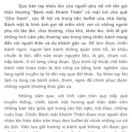
Qua bàn tay khéo léo của người phụ nữ với tên gọi
thân thương “Bánh mật Khánh Thiện” có mặt nơi chợ quê
“Chợ Xanh”, các lễ hội và trong tiệc buffet của nhà hàng.
Bánh mật là hình ảnh gợi về miền nhớ, nơi có những người
phụ nữ tảo tần, chịu thương, chịu khó, khéo léo, tinh tế gửi
những tình cảm yêu thương vào trong từng chiếc bánh mang
đến với người thân và du khách gần xa.
Để làm được chiếc
bánh ngon, người làm bánh không quản sớm tối, từ khâu
chuẩn bị bột, đến sửa soạn nguyên liệu, lá gói, chụm củi,
hấp bánh, tỉ mỉ từng công đoạn. Quy trình kỹ thuật chế biến
bánh mật hoàn toàn là thủ công và bằng kinh nghiệm của
làng nghề truyền lại từ đời này qua đời khác. Sự khéo tay khi
làm ra từng cái bánh mềm, thơm, ngon đã chinh phục được
những người thưởng thức gần xa.
Những năm qua, với tình cảm trân quý nếp quê
truyền thống, chiếc bánh mật hương quê hiện diện trên
những bàn tiệc giữa giờ trong các hội nghị, hội thảo, những
cuộc họp. Chiếc Bánh mật Khánh Thiện được mọi người đón
nhận khi hiện diện trên thực đơn buffet từ chính những cơ sở
du lịch. Việc lưu giữ hương vị bánh quê không chỉ được gìn