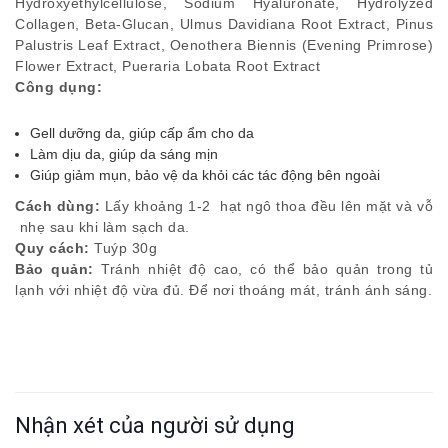
Hydroxyethylcellulose, Sodium Hyaluronate, Hydrolyzed
Collagen, Beta-Glucan, Ulmus Davidiana Root Extract, Pinus
Palustris Leaf Extract, Oenothera Biennis (Evening Primrose)
Flower Extract, Pueraria Lobata Root Extract
Công dụng:
Gell dưỡng da, giúp cấp ẩm cho da
Làm dịu da, giúp da sáng mịn
Giúp giảm mụn, bảo vệ da khỏi các tác động bên ngoài
Cách dùng:
Lấy khoảng 1-2 hạt ngô thoa đều lên mặt và vỗ
nhẹ sau khi làm sạch da.
Quy cách:
Tuýp 30g
Bảo quản:
Tránh nhiệt độ cao, có thể bảo quản trong tủ
lạnh với nhiệt độ vừa đủ. Để nơi thoáng mát, tránh ánh sáng.
Nhận xét của người sử dụng