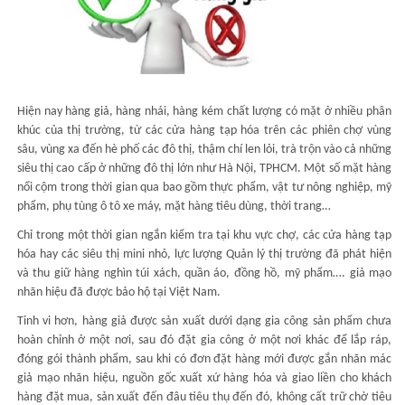
Hiện nay hàng giả, hàng nhái, hàng kém chất lượng có mặt ở nhiều phân
khúc của thị trường, từ các cửa hàng tạp hóa trên các phiên chợ vùng
sâu, vùng xa đến hè phố các đô thị, thậm chí len lỏi, trà trộn vào cả những
siêu thị cao cấp ở những đô thị lớn như Hà Nội, TPHCM. Một số mặt hàng
nổi cộm trong thời gian qua bao gồm thực phẩm, vật tư nông nghiệp, mỹ
phẩm, phụ tùng ô tô xe máy, mặt hàng tiêu dùng, thời trang…
Chỉ trong một thời gian ngắn kiểm tra tại khu vực chợ, các cửa hàng tạp
hóa hay các siêu thị mini nhỏ, lực lượng Quản lý thị trường đã phát hiện
và thu giữ hàng nghìn túi xách, quần áo, đồng hồ, mỹ phẩm…. giả mạo
nhãn hiệu đã được bảo hộ tại Việt Nam.
Tinh vi hơn, hàng giả được sản xuất dưới dạng gia công sản phẩm chưa
hoàn chỉnh ở một nơi, sau đó đặt gia công ở một nơi khác để lắp ráp,
đóng gói thành phẩm, sau khi có đơn đặt hàng mới được gắn nhãn mác
giả mạo nhãn hiệu, nguồn gốc xuất xứ hàng hóa và giao liền cho khách
hàng đặt mua, sản xuất đến đâu tiêu thụ đến đó, không cất trữ chờ tiêu