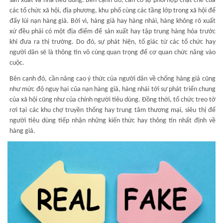
sản xuất và nhà tiêu dùng. Bên cạnh đó, cần có sự phối hợp chặt chẽ của
các tổ chức xã hội, địa phương, khu phố cùng các tầng lớp trong xã hội để
đẩy lùi nạn hàng giả. Bởi vì, hàng giả hay hàng nhái, hàng không rõ xuất
xứ đều phải có một địa điểm để sản xuất hay tập trung hàng hóa trước
khi đưa ra thị trường. Do đó, sự phát hiện, tố giác từ các tổ chức hay
người dân sẽ là thông tin vô cùng quan trọng để cơ quan chức năng vào
cuộc.
Bên cạnh đó, cần nâng cao ý thức của người dân về chống hàng giả cũng
như mức độ nguy hại của nạn hàng giả, hàng nhái tới sự phát triển chung
của xã hội cũng như của chính người tiêu dùng. Đồng thời, tổ chức treo tờ
rơi tại các khu chợ truyền thống hay trung tâm thương mại, siêu thị để
người tiêu dùng tiếp nhận những kiến thức hay thông tin nhất định về
hàng giả.