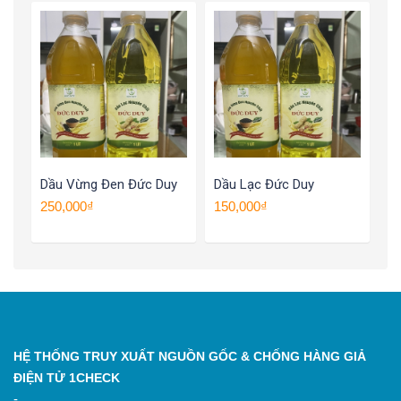
Dầu Vừng Đen Đức Duy
Dầu Lạc Đức Duy
250,000₫
150,000₫
HỆ THỐNG TRUY XUẤT NGUỒN GỐC & CHỐNG HÀNG GIẢ
ĐIỆN TỬ 1CHECK
-