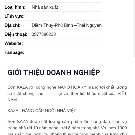
Loại hình:
Nhà sản xuất
Lĩnh vực:
Địa chỉ:
Điềm Thuỵ-Phú Bình –Thái Nguyên
Điện thoại:
0977386233
Website:
Fanpage:
GIỚI THIỆU DOANH NGHIỆP
Sơn KAZA với công nghệ NANO HOA kỲ mang tơi chất lương
sơn tốt chống chọi lại với thời tiết khắc nhiệt của VIỆT
NAM
KAZA– ĐẲNG CẤP NGÔI NHÀ VIỆT.
Sơn KAZA đưa chất lượng sản phẩm lên hàng đầu, bảo vệ
trong nhà tới 10 năm ngoài trời 8 năm trong nhà.Với hơn 1000
mau sắc phù hợp với phong thủy với từng mệnh của từng chủ