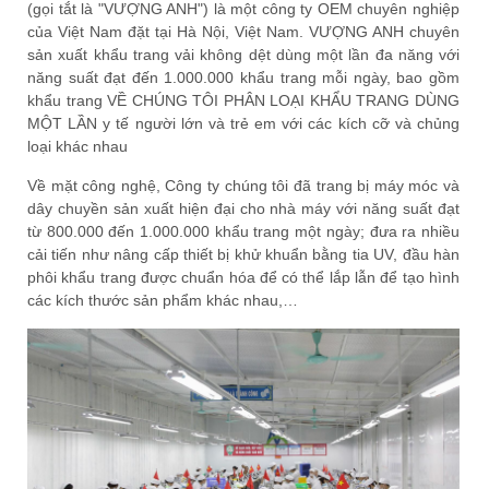
(gọi tắt là "VƯỢNG ANH") là một công ty OEM chuyên nghiệp
của Việt Nam đặt tại Hà Nội, Việt Nam. VƯỢNG ANH chuyên
sản xuất khẩu trang vải không dệt dùng một lần đa năng với
năng suất đạt đến 1.000.000 khẩu trang mỗi ngày, bao gồm
khẩu trang VỀ CHÚNG TÔI PHÂN LOẠI KHẨU TRANG DÙNG
MỘT LẦN y tế người lớn và trẻ em với các kích cỡ và chủng
loại khác nhau
Về mặt công nghệ, Công ty chúng tôi đã trang bị máy móc và
dây chuyền sản xuất hiện đại cho nhà máy với năng suất đạt
từ 800.000 đến 1.000.000 khẩu trang một ngày; đưa ra nhiều
cải tiến như nâng cấp thiết bị khử khuẩn bằng tia UV, đầu hàn
phôi khẩu trang được chuẩn hóa để có thể lắp lẫn để tạo hình
các kích thước sản phẩm khác nhau,…