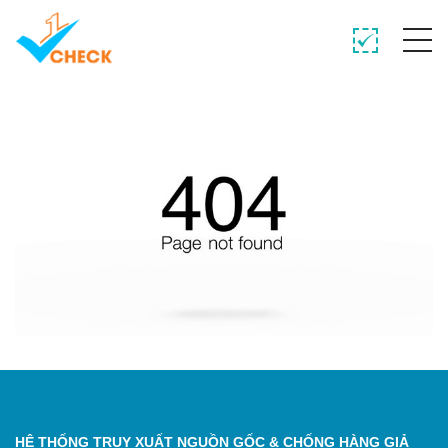
HỆ THỐNG TRUY XUẤT NGUỒN GỐC & CHỐNG HÀNG GIẢ