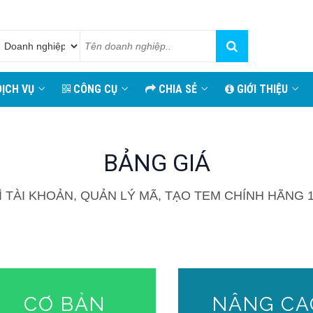
ỊCH VỤ
CÔNG CỤ
CHIA SẺ
GIỚI THIỆU
BẢNG GIÁ
Ì TÀI KHOẢN, QUẢN LÝ MÃ, TẠO TEM CHÍNH HÃNG 
CƠ BẢN
NÂNG CA