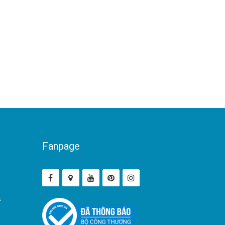
Fanpage
ả