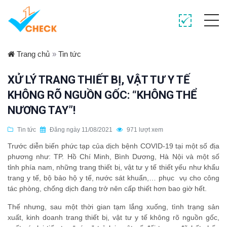
Trang chủ
»
Tin tức
XỬ LÝ TRANG THIẾT BỊ, VẬT TƯ Y TẾ
KHÔNG RÕ NGUỒN GỐC: “KHÔNG THỂ
NƯƠNG TAY”!
Tin tức
Đăng ngày 11/08/2021
971 lượt xem
Trước diễn biến phức tạp của dịch bệnh COVID-19 tại một số địa
phương như: TP. Hồ Chí Minh, Bình Dương, Hà Nội và một số
tỉnh phía nam, những trang thiết bị, vật tư y tế thiết yếu như khẩu
trang y tế, bộ bảo hộ y tế, nước sát khuẩn,… phục vụ cho công
tác phòng, chống dịch đang trở nên cấp thiết hơn bao giờ hết.
Thế nhưng, sau một thời gian tạm lắng xuống, tình trạng sản
xuất, kinh doanh trang thiết bị, vật tư y tế không rõ nguồn gốc,