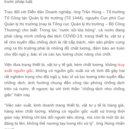
trước pháp luật.
Trao đổi với Diễn đàn Doanh nghiệp, ông Trần Hùng – Tổ trưởng
Tổ Công tác Quản lý thị trường (Tổ 1444), nguyên Cục phó Cục
Quản lý thị trường (nay là Tổng cục Quản lý thị trường – Bộ Công
Thương) cho biết: Trong lúc “nước sôi lửa bỏng”, cả nước đang
phải căng mình chống đại dịch COVID-19, trang thiết bị, vật tư y
tế cho tuyến đầu chống dịch là rất cấp bách, nên sản phẩm cung
ứng ra thị trường phải là những đồ chất lượng, đảm bảo an toàn
cho đội ngũ y, bác sĩ và các lực lượng chức năng chủ chốt.
Việc đưa trang thiết bị, vật tư y tế giả, kém chất lượng, không
truy
xuất nguồn gốc
, không có nguồn gốc xuất xứ vô tình đã gây hại
rất nghiêm trọng cho đội ngũ y, bác sĩ và lực lượng trên tuyến đầu
chống dịch, ảnh hưởng chung đến công tác phòng chống dịch
trên cả nước, đi ngược lại với tính thần “chống dịch như chống
giặc” hiện nay.
“Việc sản xuất, kinh doanh trang thiết bị, vật tư y tế là hàng giả,
hàng kém chất lượng, không có nguồn gốc xuất xứ trong thời
gian này không chỉ lừa dối người tiêu dùng, mà còn là một tội ác
đáng bị lên, không thể nương tay trong khi xử lý”, ông Hùng nhấn