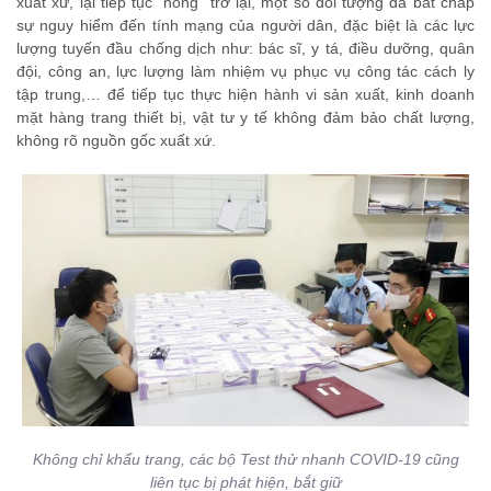
xuất xứ, lại tiếp tục “nóng” trở lại, một số đối tượng đã bất chấp
sự nguy hiểm đến tính mạng của người dân, đặc biệt là các lực
lượng tuyến đầu chống dịch như: bác sĩ, y tá, điều dưỡng, quân
đội, công an, lực lượng làm nhiệm vụ phục vụ công tác cách ly
tập trung,… để tiếp tục thực hiện hành vi sản xuất, kinh doanh
mặt hàng trang thiết bị, vật tư y tế không đảm bảo chất lượng,
không rõ nguồn gốc xuất xứ.
Không chỉ khẩu trang, các bộ Test thử nhanh COVID-19 cũng
liên tục bị phát hiện, bắt giữ