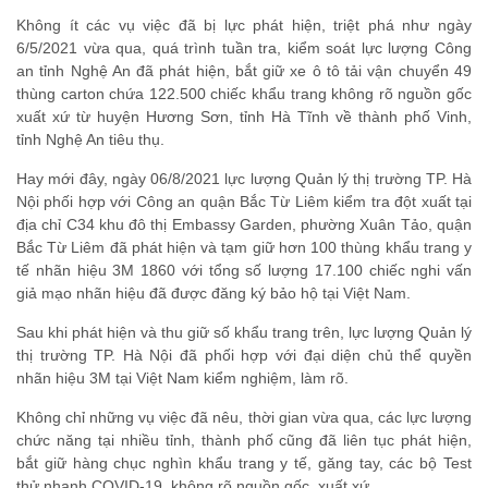
Không ít các vụ việc đã bị lực phát hiện, triệt phá như ngày
6/5/2021 vừa qua, quá trình tuần tra, kiểm soát lực lượng Công
an tỉnh Nghệ An đã phát hiện, bắt giữ xe ô tô tải vận chuyển 49
thùng carton chứa 122.500 chiếc khẩu trang không rõ nguồn gốc
xuất xứ từ huyện Hương Sơn, tỉnh Hà Tĩnh về thành phố Vinh,
tỉnh Nghệ An tiêu thụ.
Hay mới đây, ngày 06/8/2021 lực lượng Quản lý thị trường TP. Hà
Nội phối hợp với Công an quận Bắc Từ Liêm kiểm tra đột xuất tại
địa chỉ C34 khu đô thị Embassy Garden, phường Xuân Tảo, quận
Bắc Từ Liêm đã phát hiện và tạm giữ hơn 100 thùng khẩu trang y
tế nhãn hiệu 3M 1860 với tổng số lượng 17.100 chiếc nghi vấn
giả mạo nhãn hiệu đã được đăng ký bảo hộ tại Việt Nam.
Sau khi phát hiện và thu giữ số khẩu trang trên, lực lượng Quản lý
thị trường TP. Hà Nội đã phối hợp với đại diện chủ thể quyền
nhãn hiệu 3M tại Việt Nam kiểm nghiệm, làm rõ.
Không chỉ những vụ việc đã nêu, thời gian vừa qua, các lực lượng
chức năng tại nhiều tỉnh, thành phố cũng đã liên tục phát hiện,
bắt giữ hàng chục nghìn khẩu trang y tế, găng tay, các bộ Test
thử nhanh COVID-19, không rõ nguồn gốc, xuất xứ.