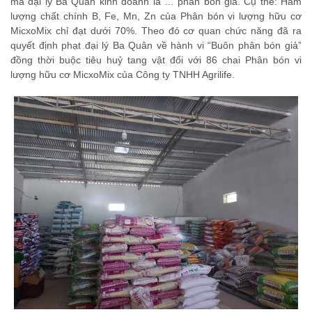
mà đại lý Ba Quân kinh doanh là … phân bón giả. Cụ thể: Hàm
lượng chất chính B, Fe, Mn, Zn của Phân bón vi lượng hữu cơ
MicxoMix chỉ đạt dưới 70%. Theo đó cơ quan chức năng đã ra
quyết định phạt đại lý Ba Quân về hành vi “Buôn phân bón giả”
đồng thời buộc tiêu huỷ tang vật đối với 86 chai Phân bón vi
lượng hữu cơ MicxoMix của Công ty TNHH Agrilife.