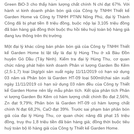
Green BiO-3 cho thấy hàm lượng chất chính N chỉ đạt 67%. Với
hành vi kinh doanh phân bón giả của Công ty TNHH Thiết kế
Garden Home và Công ty TNHH PTNN Nông Phú, đại lý Thành
Công đã bị phạt tiền 8 triệu đồng, buộc nộp lại 3,105 triệu đồng
đã bán hàng giả đồng thời buộc thu hồi tiêu huỷ toàn bộ hàng giả
đang lưu thông trên thị trường.
Một đại lý khác cũng bán phân bón giả của Công ty TNHH Thiết
kế Garden Home bị lật tẩy là đại lý Hùng Thu ở xã Bàu Đồn
huyện Gò Dầu (Tây Ninh). Kiểm tra đại lý Hùng Thu, cơ quan
chức năng phát hiện kinh doanh Phân vi lượng Garden Bo Kẽm
(2,5-1,7) loại 1kg/gói sản xuất ngày 11/11/2019 có hạn sử dụng
03 năm và Phân bón lá Garden HT-09 loại 500ml/chai sản xuất
ngày 11/11/2019 có hạn sử dụng 03 năm đều của Công ty Thiết
kế Garden Home nên lấy mẫu phân tích. Kết qủa phân tích Phân
vi lượng Garden Bo Kẽm có hàm lượng chất chính Bo đạt 2,56%,
Zn đạt 9,79%; Phân bón lá Garden HT-09 có hàm lượng chất
chính N đạt 68,2%, CaO đạt 39%. Trước sai phạm bán phân bón
giả của đại lý Hùng Thu, cơ quan chức năng đã phạt 15 triệu
đồng, truy thu 1,8 triệu tiền đã bán hàng giả; đồng thời buộc tiêu
huỷ toàn bộ lô hàng giả của Công ty Thiết kế Garden Home.