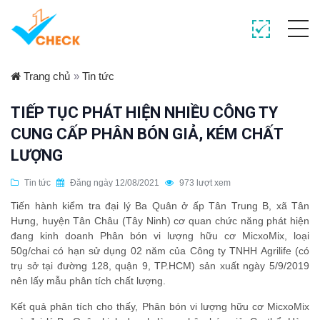
Trang chủ
»
Tin tức
TIẾP TỤC PHÁT HIỆN NHIỀU CÔNG TY
CUNG CẤP PHÂN BÓN GIẢ, KÉM CHẤT
LƯỢNG
Tin tức
Đăng ngày 12/08/2021
973 lượt xem
Tiến hành kiểm tra đại lý Ba Quân ở ấp Tân Trung B, xã Tân
Hưng, huyện Tân Châu (Tây Ninh) cơ quan chức năng phát hiện
đang kinh doanh Phân bón vi lượng hữu cơ MicxoMix, loại
50g/chai có hạn sử dụng 02 năm của Công ty TNHH Agrilife (có
trụ sở tại đường 128, quận 9, TP.HCM) sản xuất ngày 5/9/2019
nên lấy mẫu phân tích chất lượng.
Kết quả phân tích cho thấy, Phân bón vi lượng hữu cơ MicxoMix