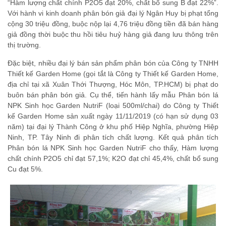
“Hàm lượng chất chính P2O5 đạt 20%, chất bổ sung B đạt 22%”.
Với hành vi kinh doanh phân bón giả đại lý Ngân Huy bị phạt tổng
cộng 30 triệu đồng, buộc nộp lại 4,76 triệu đồng tiền đã bán hàng
giả đồng thời buộc thu hồi tiêu huỷ hàng giả đang lưu thông trên
thị trường.
Đặc biệt, nhiều đại lý bán sản phẩm phân bón của Công ty TNHH
Thiết kế Garden Home (gọi tắt là Công ty Thiết kế Garden Home,
địa chỉ tại xã Xuân Thới Thượng, Hóc Môn, TP.HCM) bị phạt do
buôn bán phân bón giả. Cụ thể, tiến hành lấy mẫu Phân bón lá
NPK Sinh học Garden NutriF (loại 500ml/chai) do Công ty Thiết
kế Garden Home sản xuất ngày 11/11/2019 (có hạn sử dụng 03
năm) tại đại lý Thành Công ở khu phố Hiệp Nghĩa, phường Hiệp
Ninh, TP. Tây Ninh đi phân tích chất lượng. Kết quả phân tích
Phân bón lá NPK Sinh học Garden NutriF cho thấy, Hàm lượng
chất chính P2O5 chỉ đạt 57,1%; K2O đạt chỉ 45,4%, chất bổ sung
Cu đạt 5%.