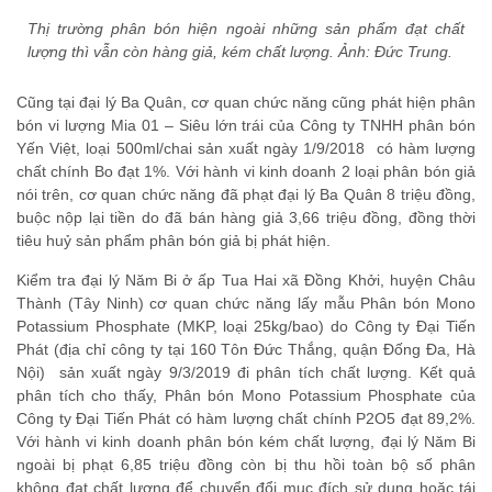
Thị trường phân bón hiện ngoài những sản phẩm đạt chất
lượng thì vẫn còn hàng giả, kém chất lượng. Ảnh: Đức Trung.
Cũng tại đại lý Ba Quân, cơ quan chức năng cũng phát hiện phân
bón vi lượng Mia 01 – Siêu lớn trái của Công ty TNHH phân bón
Yến Việt, loại 500ml/chai sản xuất ngày 1/9/2018 có hàm lượng
chất chính Bo đạt 1%. Với hành vi kinh doanh 2 loại phân bón giả
nói trên, cơ quan chức năng đã phạt đại lý Ba Quân 8 triệu đồng,
buộc nộp lại tiền do đã bán hàng giả 3,66 triệu đồng, đồng thời
tiêu huỷ sản phẩm phân bón giả bị phát hiện.
Kiểm tra đại lý Năm Bi ở ấp Tua Hai xã Đồng Khởi, huyện Châu
Thành (Tây Ninh) cơ quan chức năng lấy mẫu Phân bón Mono
Potassium Phosphate (MKP, loại 25kg/bao) do Công ty Đại Tiến
Phát (địa chỉ công ty tại 160 Tôn Đức Thắng, quận Đống Đa, Hà
Nội) sản xuất ngày 9/3/2019 đi phân tích chất lượng. Kết quả
phân tích cho thấy, Phân bón Mono Potassium Phosphate của
Công ty Đại Tiến Phát có hàm lượng chất chính P2O5 đạt 89,2%.
Với hành vi kinh doanh phân bón kém chất lượng, đại lý Năm Bi
ngoài bị phạt 6,85 triệu đồng còn bị thu hồi toàn bộ số phân
không đạt chất lượng để chuyển đổi mục đích sử dụng hoặc tái