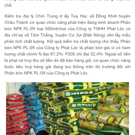
chế.
Kiểm tra đại lý Chín Trung ở ấp Tua Hai, xã Đồng Khởi huyện
Châu Thành cơ quan chức năng phát hiện đang kinh doanh Phân
bón NPK PL-09 loại 500ml/chai của Công ty TNHH Phát Lộc có
địa chỉ tại xã Tâm Thắng, huyện Cư Jút (Đăk Nông) nên lấy mẫu
phân tích chất lượng. Kết quả kiểm tra chất lượng cho thấy, Phân
bón NPK PL-09 của Công ty Phát Lộc là phân bón giả vì có hàm
lượng chất chính N đạt 87,2%; P205 chỉ đạt 32,4%. Ngoài số tiền
bị phạt và truy thu số tiền do đã bán hàng giả, cơ quan chức năng
buộc tiêu huỷ hàng giả đang lưu thông trên thị trường đối với
Phân bón NPK PL-09 của Công ty Phát Lộc.