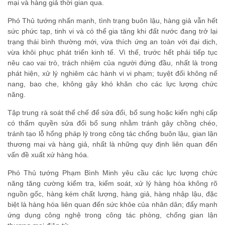
mại và hàng giả thời gian qua.
Phó Thủ tướng nhấn mạnh, tình trạng buôn lậu, hàng giả vẫn hết
sức phức tạp, tinh vi và có thể gia tăng khi đất nước đang trở lại
trạng thái bình thường mới, vừa thích ứng an toàn với đại dịch,
vừa khôi phục phát triển kinh tế. Vì thế, trước hết phải tiếp tục
nêu cao vai trò, trách nhiệm của người đứng đầu, nhất là trong
phát hiện, xử lý nghiêm các hành vi vi phạm; tuyệt đối không nể
nang, bao che, không gây khó khăn cho các lực lượng chức
năng.
Tập trung rà soát thể chế để sửa đổi, bổ sung hoặc kiến nghị cấp
có thẩm quyền sửa đổi bổ sung nhằm tránh gây chồng chéo,
tránh tạo lỗ hổng pháp lý trong công tác chống buôn lậu, gian lận
thương mại và hàng giả, nhất là những quy định liên quan đến
vấn đề xuất xứ hàng hóa.
Phó Thủ tướng Phạm Bình Minh yêu cầu các lực lượng chức
năng tăng cường kiểm tra, kiểm soát, xử lý hàng hóa không rõ
nguồn gốc, hàng kém chất lượng, hàng giả, hàng nhập lậu, đặc
biệt là hàng hóa liên quan đến sức khỏe của nhân dân; đẩy mạnh
ứng dụng công nghệ trong công tác phòng, chống gian lận