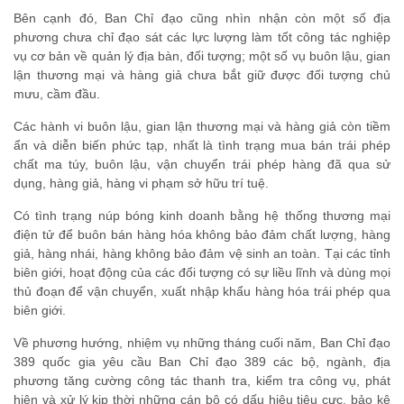
Bên cạnh đó, Ban Chỉ đạo cũng nhìn nhận còn một số địa
phương chưa chỉ đạo sát các lực lượng làm tốt công tác nghiệp
vụ cơ bản về quản lý địa bàn, đối tượng; một số vụ buôn lậu, gian
lận thương mại và hàng giả chưa bắt giữ được đối tượng chủ
mưu, cầm đầu.
Các hành vi buôn lậu, gian lận thương mại và hàng giả còn tiềm
ẩn và diễn biến phức tạp, nhất là tình trạng mua bán trái phép
chất ma túy, buôn lậu, vận chuyển trái phép hàng đã qua sử
dụng, hàng giả, hàng vi phạm sở hữu trí tuệ.
Có tình trạng núp bóng kinh doanh bằng hệ thống thương mại
điện tử để buôn bán hàng hóa không bảo đảm chất lượng, hàng
giả, hàng nhái, hàng không bảo đảm vệ sinh an toàn. Tại các tỉnh
biên giới, hoạt động của các đối tượng có sự liều lĩnh và dùng mọi
thủ đoạn để vận chuyển, xuất nhập khẩu hàng hóa trái phép qua
biên giới.
Về phương hướng, nhiệm vụ những tháng cuối năm, Ban Chỉ đạo
389 quốc gia yêu cầu Ban Chỉ đạo 389 các bộ, ngành, địa
phương tăng cường công tác thanh tra, kiểm tra công vụ, phát
hiện và xử lý kịp thời những cán bộ có dấu hiệu tiêu cực, bảo kê