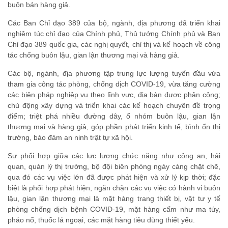
buôn bán hàng giả.
Các Ban Chỉ đạo 389 của bộ, ngành, địa phương đã triển khai
nghiêm túc chỉ đạo của Chính phủ, Thủ tướng Chính phủ và Ban
Chỉ đạo 389 quốc gia, các nghị quyết, chỉ thị và kế hoạch về công
tác chống buôn lậu, gian lận thương mại và hàng giả.
Các bộ, ngành, địa phương tập trung lực lượng tuyến đầu vừa
tham gia công tác phòng, chống dịch COVID-19, vừa tăng cường
các biện pháp nghiệp vụ theo lĩnh vực, địa bàn được phân công;
chủ động xây dựng và triển khai các kế hoạch chuyên đề trọng
điểm; triệt phá nhiều đường dây, ổ nhóm buôn lậu, gian lận
thương mại và hàng giả, góp phần phát triển kinh tế, bình ổn thị
trường, bảo đảm an ninh trật tự xã hội.
Sự phối hợp giữa các lực lượng chức năng như công an, hải
quan, quản lý thị trường, bộ đội biên phòng ngày càng chặt chẽ,
qua đó các vụ việc lớn đã được phát hiện và xử lý kịp thời; đặc
biệt là phối hợp phát hiện, ngăn chặn các vụ việc có hành vi buôn
lậu, gian lận thương mại là mặt hàng trang thiết bị, vật tư y tế
phòng chống dịch bệnh COVID-19, mặt hàng cấm như ma túy,
pháo nổ, thuốc lá ngoại, các mặt hàng tiêu dùng thiết yếu.