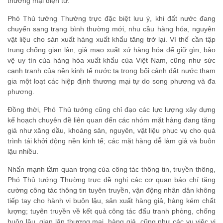
thương mại điện tử.
Phó Thủ tướng Thường trực đặc biệt lưu ý, khi đất nước đang
chuyển sang trạng bình thường mới, nhu cầu hàng hóa, nguyên
vật liệu cho sản xuất hàng xuất khẩu tăng trở lại. Vì thế cần tập
trung chống gian lận, giả mạo xuất xứ hàng hóa để giữ gìn, bảo
vệ uy tín của hàng hóa xuất khẩu của Việt Nam, cũng như sức
cạnh tranh của nền kinh tế nước ta trong bối cảnh đất nước tham
gia một loạt các hiệp định thương mại tự do song phương và đa
phương.
Đồng thời, Phó Thủ tướng cũng chỉ đạo các lực lượng xây dựng
kế hoạch chuyên đề liên quan đến các nhóm mặt hàng đang tăng
giá như xăng dầu, khoáng sản, nguyên, vật liệu phục vụ cho quá
trình tái khởi động nền kinh tế; các mặt hàng dễ làm giả và buôn
lậu nhiều.
Nhấn mạnh tầm quan trọng của công tác thông tin, truyền thông,
Phó Thủ tướng Thường trực đề nghị các cơ quan báo chí tăng
cường công tác thông tin tuyên truyền, vận động nhân dân không
tiếp tay cho hành vi buôn lậu, sản xuất hàng giả, hàng kém chất
lượng; tuyên truyền về kết quả công tác đấu tranh phòng, chống
buôn lậu, gian lận thương mại, hàng giả, cũng như các vụ việc vi