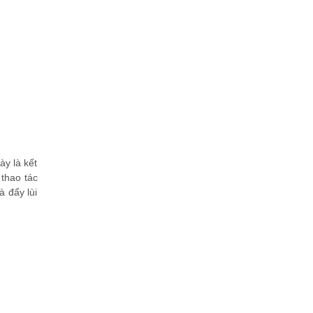
ày là kết
 thao tác
 đẩy lùi