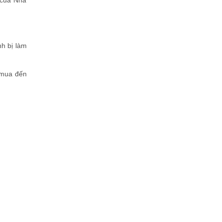
h của Nhà
h bị làm
 mua đến