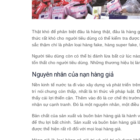
Thật khó để phân biệt đâu là hàng thật, đâu là hàng 
thức rất khó cho người tiêu dùng có thể kiểm tra đượ
sắc thậm chí là phân loại hàng fake, hàng super fake, f
Người tiêu dùng còn có thể bị đánh lừa bất cứ lúc n
tổn thất cho người tiêu dùng. Những thương hiệu bị làm 
Nguyên nhân của nạn hàng giả
Nền kinh tế nước ta đi vào xây dựng và phát triển tr
trí nói chung còn thấp, nhất là tri thức về pháp luật
thấy cái lợi thiển cận. Thêm vào đó là cơ chế thị trư
nhận sự cạnh tranh. Đó là một nguyên nhân, một điều k
Bản chất của sản xuất và buôn bán hàng giả là hành vi 
để thu lợi bất chính. Sản xuất và buôn bán hàng giả là
được thể hiện rất rõ đối với mọi loại hàng giả.