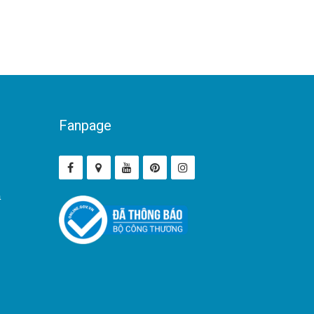
Fanpage
ả