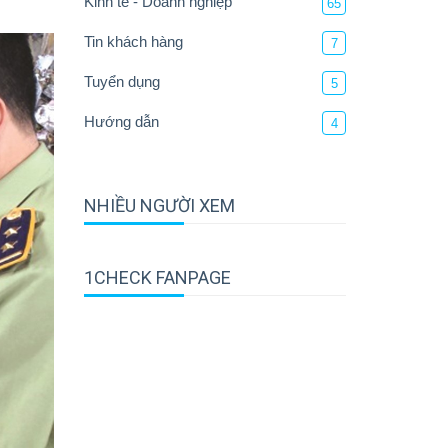
Kinh tế - Doanh nghiệp
65
Tin khách hàng
7
Tuyển dụng
5
Hướng dẫn
4
NHIỀU NGƯỜI XEM
1CHECK FANPAGE