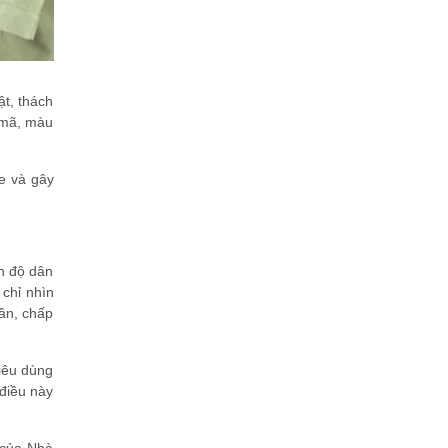
ật, thách
u mã, màu
e và gây
nh độ dân
 chỉ nhìn
hần, chấp
tiêu dùng
 điều này