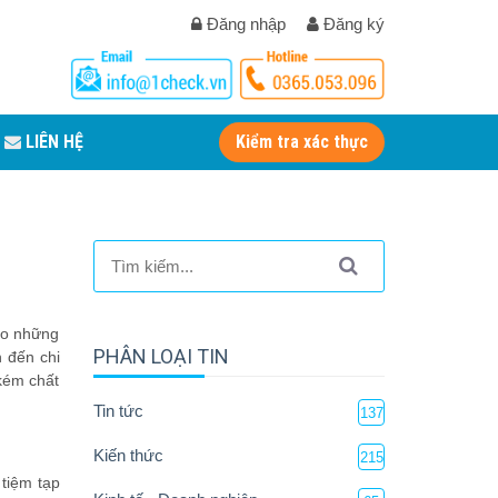
Đăng nhập
Đăng ký
LIÊN HỆ
Kiểm tra xác thực
ho những
PHÂN LOẠI TIN
 đến chi
kém chất
Tin tức
137
Kiến thức
215
tiệm tạp