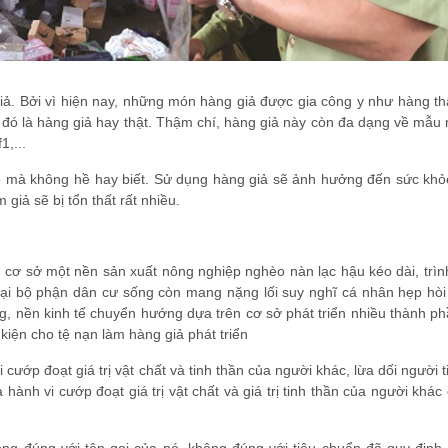
giả. Bởi vì hiện nay, những món hàng giả được gia công y như hàng th
c đó là hàng giả hay thật. Thậm chí, hàng giả này còn đa dạng về mẫ
1,...
ào mà không hề hay biết. Sử dụng hàng giả sẽ ảnh hưởng đến sức khỏ
giả sẽ bị tổn thất rất nhiều.
ên cơ sở một nền sản xuất nông nghiệp nghèo nàn lạc hậu kéo dài, trì
. Đại bộ phận dân cư sống còn mang nặng lối suy nghĩ cá nhân hẹp hòi
ờng, nền kinh tế chuyển hướng dựa trên cơ sở phát triển nhiều thành p
iện cho tệ nạn làm hàng giả phát triển
cướp đoạt giá trị vật chất và tinh thần của người khác, lừa dối người 
 hành vi cướp đoạt giá trị vật chất và giá trị tinh thần của người khác