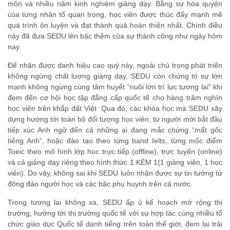
môn và nhiều năm kinh nghiệm giảng dạy. Bằng sự hòa quyện
của từng nhân tố quan trọng, học viên được thúc đẩy mạnh mẽ
quá trình ôn luyện và đạt thành quả hoàn thiện nhất. Chính điều
này đã đưa SEDU lên bậc thềm của sự thành công như ngày hôm
nay.
Để nhận được danh hiệu cao quý này, ngoài chú trọng phát triển
không ngừng chất lượng giảng dạy, SEDU còn chứng tỏ sự lớn
mạnh không ngừng cùng tâm huyết “nuôi lớn trí lực tương lai” khi
đem đến cơ hội học tập đẳng cấp quốc tế cho hàng trăm nghìn
học viên trên khắp đất Việt. Qua đó, các khóa học mà SEDU xây
dựng hướng tới toàn bộ đối tượng học viên, từ người mới bắt đầu
tiếp xúc Anh ngữ đến cả những ai đang mắc chứng “mất gốc
tiếng Anh”, hoặc đào tạo theo từng band Ielts, từng mốc điểm
Toeic theo mô hình lớp học trực tiếp (offline), trực tuyến (online)
và cả giảng dạy riêng theo hình thức 1 KÈM 1(1 giảng viên, 1 học
viên). Do vậy, không sai khi SEDU luôn nhận được sự tin tưởng từ
đông đảo người học và các bậc phụ huynh trên cả nước.
Trong tương lai không xa, SEDU ấp ủ kế hoạch mở rộng thị
trường, hướng tới thị trường quốc tế với sự hợp tác cùng nhiều tổ
chức giáo dục Quốc tế danh tiếng trên toàn thế giới, đem lại trải