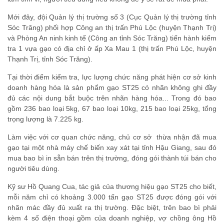
Mới đây, đội Quản lý thị trường số 3 (Cục Quản lý thị trường tỉnh
Sóc Trăng) phối hợp Công an thị trấn Phú Lộc (huyện Thạnh Trị)
và Phòng An ninh kinh tế (Công an tỉnh Sóc Trăng) tiến hành kiểm
tra 1 vựa gạo có địa chỉ ở ấp Xa Mau 1 (thị trấn Phú Lộc, huyện
Thạnh Trị, tỉnh Sóc Trăng).
Tại thời điểm kiểm tra, lực lượng chức năng phát hiện cơ sở kinh
doanh hàng hóa là sản phẩm gạo ST25 có nhãn không ghi đầy
đủ các nội dung bắt buộc trên nhãn hàng hóa... Trong đó bao
gồm 236 bao loại 5kg, 67 bao loại 10kg, 215 bao loại 25kg, tổng
trọng lượng là 7.225 kg.
Làm việc với cơ quan chức năng, chủ cơ sở thừa nhận đã mua
gạo tại một nhà máy chế biến xay xát tại tỉnh Hậu Giang, sau đó
mua bao bì in sẵn bán trên thị trường, đóng gói thành túi bán cho
người tiêu dùng.
Kỹ sư Hồ Quang Cua, tác giả của thương hiệu gạo ST25 cho biết,
mỗi năm chỉ có khoảng 3.000 tấn gạo ST25 được đóng gói với
nhãn mác đầy đủ xuất ra thị trường. Đặc biệt, trên bao bì phải
kèm 4 số điện thoại gồm của doanh nghiệp, vợ chồng ông Hồ