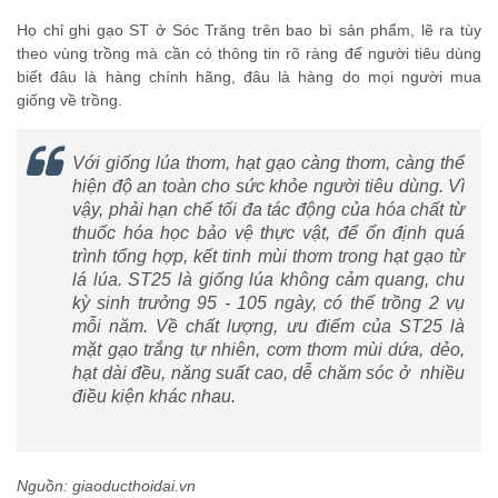
Họ chỉ ghi gạo ST ở Sóc Trăng trên bao bì sản phẩm, lẽ ra tùy
theo vùng trồng mà cần có thông tin rõ ràng để người tiêu dùng
biết đâu là hàng chính hãng, đâu là hàng do mọi người mua
giống về trồng.
Với giống lúa thơm, hạt gạo càng thơm, càng thể
hiện độ an toàn cho sức khỏe người tiêu dùng. Vì
vậy, phải hạn chế tối đa tác động của hóa chất từ
thuốc hóa học bảo vệ thực vật, để ổn định quá
trình tổng hợp, kết tinh mùi thơm trong hạt gạo từ
lá lúa. ST25 là giống lúa không cảm quang, chu
kỳ sinh trưởng 95 - 105 ngày, có thể trồng 2 vụ
mỗi năm. Về chất lượng, ưu điểm của ST25 là
mặt gạo trắng tự nhiên, cơm thơm mùi dứa, dẻo,
hạt dài đều, năng suất cao, dễ chăm sóc ở nhiều
điều kiện khác nhau.
Nguồn: giaoducthoidai.vn