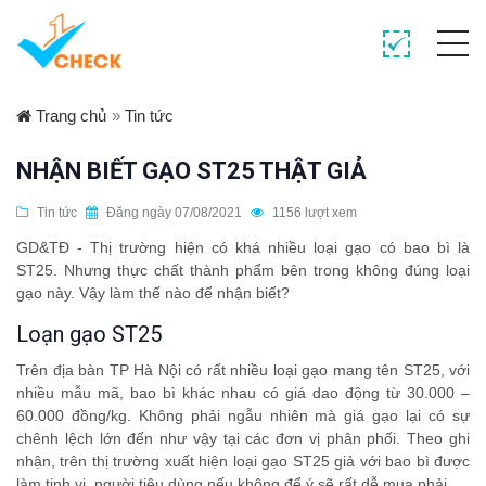
Trang chủ
»
Tin tức
NHẬN BIẾT GẠO ST25 THẬT GIẢ
Tin tức
Đăng ngày 07/08/2021
1156 lượt xem
GD&TĐ - Thị trường hiện có khá nhiều loại gạo có bao bì là
ST25. Nhưng thực chất thành phẩm bên trong không đúng loại
gạo này. Vậy làm thế nào để nhận biết?
Loạn gạo ST25
Trên địa bàn TP Hà Nội có rất nhiều loại gạo mang tên ST25, với
nhiều mẫu mã, bao bì khác nhau có giá dao động từ 30.000 –
60.000 đồng/kg. Không phải ngẫu nhiên mà giá gạo lại có sự
chênh lệch lớn đến như vậy tại các đơn vị phân phối. Theo ghi
nhận, trên thị trường xuất hiện loại gạo ST25 giả với bao bì được
làm tinh vi, người tiêu dùng nếu không để ý sẽ rất dễ mua phải.