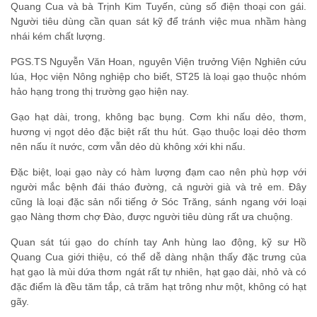
Quang Cua và bà Trịnh Kim Tuyến, cùng số điện thoại con gái.
Người tiêu dùng cần quan sát kỹ để tránh việc mua nhầm hàng
nhái kém chất lượng.
PGS.TS Nguyễn Văn Hoan, nguyên Viện trưởng Viện Nghiên cứu
lúa, Học viện Nông nghiệp cho biết, ST25 là loại gạo thuộc nhóm
hảo hạng trong thị trường gạo hiện nay.
Gạo hạt dài, trong, không bạc bụng. Cơm khi nấu dẻo, thơm,
hương vị ngọt dẻo đặc biệt rất thu hút. Gạo thuộc loại dẻo thơm
nên nấu ít nước, cơm vẫn dẻo dù không xới khi nấu.
Đặc biệt, loại gạo này có hàm lượng đạm cao nên phù hợp với
người mắc bệnh đái tháo đường, cả người già và trẻ em. Đây
cũng là loại đặc sản nổi tiếng ở Sóc Trăng, sánh ngang với loại
gạo Nàng thơm chợ Đào, được người tiêu dùng rất ưa chuộng.
Quan sát túi gạo do chính tay Anh hùng lao động, kỹ sư Hồ
Quang Cua giới thiệu, có thể dễ dàng nhận thấy đặc trưng của
hạt gạo là mùi dứa thơm ngát rất tự nhiên, hạt gạo dài, nhỏ và có
đặc điểm là đều tăm tắp, cả trăm hạt trông như một, không có hạt
gãy.