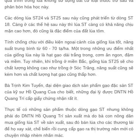
quá trình trồng lúa không sử dụng bất cứ loại thuốc trừ sâu và
phân bón hóa học này.
Các dòng lúa ST24 và ST25 sau này cũng phát triển từ dòng ST
18. Càng ở các thế hệ sau này thì lúa ST càng có khả năng chịu
mặn cao hơn, đó cũng là đặc điểm của đất lúa tôm.
Tính chống chịu với điều kiện ngoại cảnh của giống lúa tốt, năng
suất trung bình từ 60 - 70 tạ/ha. Một trong những ưu điểm nhất
của giống lúa này là hạt gạo dài trắng trong, cơm ăn ngon, đậm
và mềm. Tuy nhiên, khi trồng ở miền Bắc, giống lúa ST25 sẽ cho
chất lượng không cao như trồng ở Sóc Trăng, năng suất cũng sẽ
kém hơn và chất lượng hạt gạo cũng thấp hơn.
Bà Trịnh Kim Tuyến, đại diện giao dịch sản phẩm gạo đặc sản ST
của kỹ sư Hồ Quang Cua cho biết, những đại lý được DNTN Hồ
Quang Trí cấp giấy chứng nhận rất ít.
Thực tế có những sản phẩm thuộc dòng gạo ST nhưng không
phải do DNTN Hồ Quang Trí sản xuất mà do bà con nông dân
mua giống lúa ST về sản xuất, sau đó bán lúa cho các thương lái
để họ xay xát, chế biến rồi cung cấp gạo ra thị trường nên mới có
chuyện nhập nhèm nhãn mác.