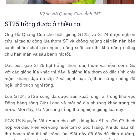
Kỹ sư Hồ Quang Cua. Ảnh INT
ST25 trồng được ở nhiều nơi
Ông Hồ Quang Cua cho biết, giống ST25, và ST24 được nghiên
cứu lai tạo từ dòng lúa thơm ST và không ngừng cải tiến nên bên
cạnh phẩm chất gạo ngon, năng suất cao thì khả năng chống
chịu hạn mặn và sâu bệnh rất tốt.
Đặc biệt, gạo ST25 hạt trắng, thon, dài, thơm và mềm cơm. So
với các giống lúa khác thì đây là giống lúa thơm có đặc tính chịu
mặn, kháng đạo ôn cấp 2 và bệnh bạc lá, thân cứng chống đổ
ngã, phổ thích nghi rộng.
Lúa ST24, ST25 cũng đã được sản xuất rộng rãi trong khu vực
Đồng bằng sông Cửu Long và một số địa phương khác trong cả
nước. Mới đây, Hà Nội cũng trồng thử nghiệm giống lúa này.
PGS.TS Nguyễn Văn Hoan cho biết, dòng lúa ST ra đời để thích
hợp với điều kiện với vùng nuôi tôm ở Sóc Trăng. Khi đó, sau khi
thu hoạch tôm thì sẽ trồng lúa. Đất này đã đầy đủ dinh dưỡng,