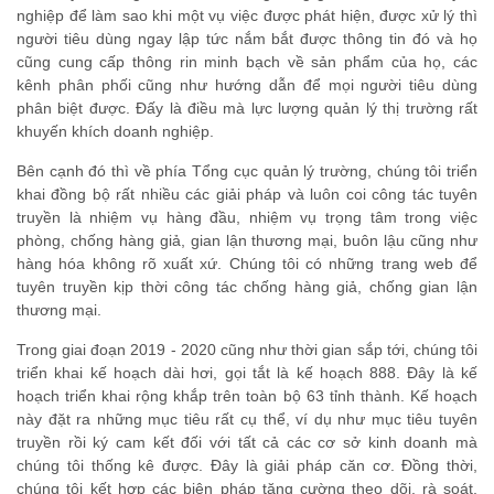
nghiệp để làm sao khi một vụ việc được phát hiện, được xử lý thì
người tiêu dùng ngay lập tức nắm bắt được thông tin đó và họ
cũng cung cấp thông rin minh bạch về sản phẩm của họ, các
kênh phân phối cũng như hướng dẫn để mọi người tiêu dùng
phân biệt được. Đấy là điều mà lực lượng quản lý thị trường rất
khuyến khích doanh nghiệp.
Bên cạnh đó thì về phía Tổng cục quản lý trường, chúng tôi triển
khai đồng bộ rất nhiều các giải pháp và luôn coi công tác tuyên
truyền là nhiệm vụ hàng đầu, nhiệm vụ trọng tâm trong việc
phòng, chống hàng giả, gian lận thương mại, buôn lậu cũng như
hàng hóa không rõ xuất xứ. Chúng tôi có những trang web để
tuyên truyền kịp thời công tác chống hàng giả, chống gian lận
thương mại.
Trong giai đoạn 2019 - 2020 cũng như thời gian sắp tới, chúng tôi
triển khai kế hoạch dài hơi, gọi tắt là kế hoạch 888. Đây là kế
hoạch triển khai rộng khắp trên toàn bộ 63 tỉnh thành. Kế hoạch
này đặt ra những mục tiêu rất cụ thể, ví dụ như mục tiêu tuyên
truyền rồi ký cam kết đối với tất cả các cơ sở kinh doanh mà
chúng tôi thống kê được. Đây là giải pháp căn cơ. Đồng thời,
chúng tôi kết hợp các biện pháp tăng cường theo dõi, rà soát,