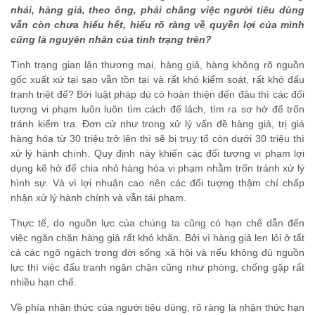
nhái, hàng giả, theo ông, phải chăng việc người tiêu dùng
vẫn còn chưa hiểu hết, hiểu rõ ràng về quyền lợi của mình
cũng là nguyên nhân của tình trạng trên?
Tình trạng gian lận thương mại, hàng giả, hàng không rõ nguồn
gốc xuất xứ tại sao vẫn tồn tại và rất khó kiểm soát, rất khó đấu
tranh triệt để? Bởi luật pháp dù có hoàn thiện đến đâu thì các đối
tượng vi phạm luôn luôn tìm cách để lách, tìm ra sơ hở để trốn
tránh kiểm tra. Đơn cử như trong xử lý vấn đề hàng giả, trị giá
hàng hóa từ 30 triệu trở lên thì sẽ bị truy tố còn dưới 30 triệu thì
xử lý hành chính. Quy định này khiến các đối tượng vi phạm lợi
dụng kẽ hở để chia nhỏ hàng hóa vi phạm nhằm trốn tránh xử lý
hình sự. Và vì lợi nhuận cao nên các đối tượng thậm chí chấp
nhận xử lý hành chính và vẫn tái phạm.
Thực tế, do nguồn lực của chúng ta cũng có hạn chế dẫn đến
việc ngăn chặn hàng giả rất khó khăn. Bởi vì hàng giả len lỏi ở tất
cả các ngõ ngách trong đời sống xã hội và nếu không đủ nguồn
lực thì việc đấu tranh ngăn chặn cũng như phòng, chống gặp rất
nhiều hạn chế.
Về phía nhận thức của người tiêu dùng, rõ ràng là nhận thức hạn