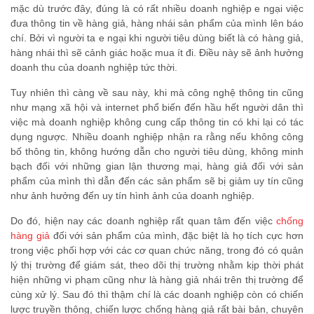
mặc dù trước đây, đúng là có rất nhiều doanh nghiệp e ngại việc
đưa thông tin về hàng giả, hàng nhái sản phẩm của mình lên báo
chí. Bởi vì người ta e ngại khi người tiêu dùng biết là có hàng giả,
hàng nhái thì sẽ cảnh giác hoặc mua ít đi. Điều này sẽ ảnh hưởng
doanh thu của doanh nghiệp tức thời.
Tuy nhiên thì càng về sau này, khi mà công nghệ thông tin cũng
như mạng xã hội và internet phổ biến đến hầu hết người dân thì
việc mà doanh nghiệp không cung cấp thông tin có khi lại có tác
dụng ngược. Nhiều doanh nghiệp nhận ra rằng nếu không công
bố thông tin, không hướng dẫn cho người tiêu dùng, không minh
bạch đối với những gian lận thương mại, hàng giả đối với sản
phẩm của mình thì dẫn đến các sản phẩm sẽ bị giảm uy tín cũng
như ảnh hưởng đến uy tín hình ảnh của doanh nghiệp.
Do đó, hiện nay các doanh nghiệp rất quan tâm đến việc
chống
hàng giả
đối với sản phẩm của mình, đặc biệt là họ tích cực hơn
trong việc phối hợp với các cơ quan chức năng, trong đó có quản
lý thị trường để giám sát, theo dõi thị trường nhằm kịp thời phát
hiện những vi phạm cũng như là hàng giả nhái trên thị trường để
cùng xử lý. Sau đó thì thậm chí là các doanh nghiệp còn có chiến
lược truyền thông, chiến lược chống hàng giả rất bài bản, chuyên