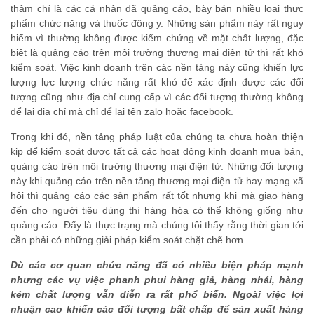
thậm chí là các cá nhân đã quảng cáo, bày bán nhiều loại thực
phẩm chức năng và thuốc đông y. Những sản phẩm này rất nguy
hiểm vì thường không được kiểm chứng về mặt chất lượng, đặc
biệt là quảng cáo trên môi trường thương mại điện tử thì rất khó
kiểm soát. Việc kinh doanh trên các nền tảng này cũng khiến lực
lượng lực lượng chức năng rất khó để xác định được các đối
tượng cũng như địa chỉ cung cấp vì các đối tượng thường không
để lại địa chỉ mà chỉ để lại tên zalo hoặc facebook.
Trong khi đó, nền tảng pháp luật của chúng ta chưa hoàn thiện
kịp để kiểm soát được tất cả các hoạt động kinh doanh mua bán,
quảng cáo trên môi trường thương mại điện tử. Những đối tượng
này khi quảng cáo trên nền tảng thương mại điện tử hay mạng xã
hội thì quảng cáo các sản phẩm rất tốt nhưng khi mà giao hàng
đến cho người tiêu dùng thì hàng hóa có thể không giống như
quảng cáo. Đấy là thực trạng mà chúng tôi thấy rằng thời gian tới
cần phải có những giải pháp kiểm soát chặt chẽ hơn.
Dù các cơ quan chức năng đã có nhiều biện pháp mạnh
nhưng các vụ việc phanh phui hàng giả, hàng nhái, hàng
kém chất lượng vẫn diễn ra rất phổ biến. Ngoài việc lợi
nhuận cao khiến các đối tượng bất chấp để sản xuất hàng