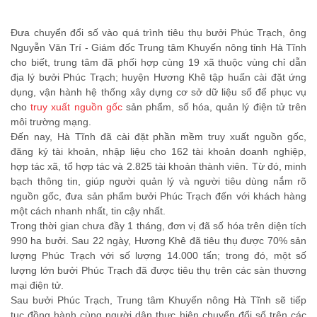
Đưa chuyển đổi số vào quá trình tiêu thụ bưởi Phúc Trạch, ông
Nguyễn Văn Trí - Giám đốc Trung tâm Khuyến nông tỉnh Hà Tĩnh
cho biết, trung tâm đã phối hợp cùng 19 xã thuộc vùng chỉ dẫn
địa lý bưởi Phúc Trạch; huyện Hương Khê tập huấn cài đặt ứng
dụng, vận hành hệ thống xây dựng cơ sở dữ liệu số để phục vụ
cho
truy xuất nguồn gốc
sản phẩm, số hóa, quản lý điện tử trên
môi trường mạng.
Đến nay, Hà Tĩnh đã cài đặt phần mềm truy xuất nguồn gốc,
đăng ký tài khoản, nhập liệu cho 162 tài khoản doanh nghiệp,
hợp tác xã, tổ hợp tác và 2.825 tài khoản thành viên. Từ đó, minh
bạch thông tin, giúp người quản lý và người tiêu dùng nắm rõ
nguồn gốc, đưa sản phẩm bưởi Phúc Trạch đến với khách hàng
một cách nhanh nhất, tin cậy nhất.
Trong thời gian chưa đầy 1 tháng, đơn vị đã số hóa trên diện tích
990 ha bưởi. Sau 22 ngày, Hương Khê đã tiêu thụ được 70% sản
lượng Phúc Trạch với số lượng 14.000 tấn; trong đó, một số
lượng lớn bưởi Phúc Trạch đã được tiêu thụ trên các sàn thương
mại điện tử.
Sau bưởi Phúc Trạch, Trung tâm Khuyến nông Hà Tĩnh sẽ tiếp
tục đồng hành cùng người dân thực hiện chuyển đổi số trên các