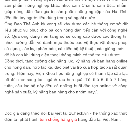
sản phẩm nông nghiệp khác như: cam Chanh, cam Bù... nhằm
giúp nông dân đưa giá trị sản phẩm nông nghiệp của Hà Tĩnh
đến tận tay người tiêu dùng trong và ngoài nước.
Ông Đào Thế Anh kỳ vọng sẽ xây dựng các hệ thống cơ sở dữ
liệu phục vụ phục cho bà con nông dân tiếp cận với công nghệ
số. Qua ứng dụng nền tảng số sẽ cung cấp được các thông tin
như: hướng dẫn về danh mục thuốc bảo vệ thực vật được phép
sử dụng, các loại phân bón, các tiến bộ kỹ thuật, các giống mới…
để bà con khi dùng điện thoại thông minh có thể tra cứu được.
Đồng thời, tăng cường đào năng lực, kỹ năng về bán hàng online
cho nông dân, hợp tác xã, đặc biệt vai trò của hợp tác xã rất quan
trọng. Hiện nay, Viện Khoa học nông nghiệp có thành lập câu lạc
bộ đổi mới sáng tạo ngành rau hoa quả. Tối thứ 6, thứ 7 hàng
tuần, câu lạc bộ này đều có những buổi đào tạo online về công
nghệ sản xuất, kỹ năng bán hàng cho nhóm này./.
------
Độc giả đang theo dõi bài viết tại 1Check.vn - hệ thống xác thực
điện tử, phát hành
tem chống hàng giả
hàng đầu tại Việt Nam.