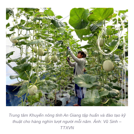
Trung tâm Khuyến nông tỉnh An Giang tập huấn và đào tạo kỹ
thuật cho hàng nghìn lượt người mỗi năm. Ảnh: Vũ Sinh –
TTXVN