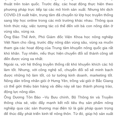
thuật trên toàn quốc. Trước đây, các hoạt động thực hiện theo
phương pháp trực tiếp tại các mô hình sản xuất. Nhưng khi dịch
COVID-19 xuất hiện, trung tâm đã chuyển từ lớp học truyền thống
sang lớp học online trong các môi trường khác nhau. Thông qua
hình thức này, việc tương tác có thể đến với bà con nông dân ở
vùng sâu, vùng xa.
Ông Đào Thế Anh, Phó Giám đốc Viện Khoa học nông nghiệp
Việt Nam cho rằng, trước đây nông dân vùng sâu, vùng xa muốn
tham gia các hoạt động của Trung tâm khuyến nông quốc gia rất
khó khăn. Tuy nhiên, nếu thực hiện chuyển đổi số thành công sẽ
đến được vùng xa nhất.
Ngoài ra, với hệ thống truyền thống rất khó khuyến khích các hộ
làm tốt. Nhưng, với công nghệ số, chuyển đổi số sẽ minh bạch
được những hộ làm tốt, có tư tưởng kinh doanh, marketing tốt.
Nông dân trồng nhãn giỏi ở Hưng Yên, trồng vải giỏi ở Bắc Giang
có thể giới thiệu bán hàng và điều này sẽ tạo thành phong trào,
động lực nông dân.
Ông Dương Tôn Bảo –Vụ Bưu chính, Bộ Thông tin và Truyền
thông chia sẻ, việc đẩy mạnh kết nối tiêu thụ sản phẩm nông
nghiệp qua các sàn thương mại điện tử là giải pháp quan trọng
để thúc đẩy phát triển kinh tế nông thôn. Từ đó, giúp hộ sản xuất