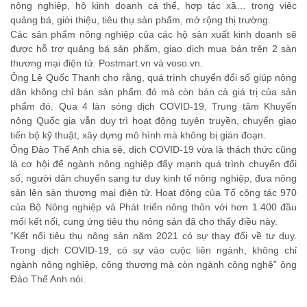
nông nghiệp, hộ kinh doanh cá thể, hợp tác xã… trong việc
quảng bá, giới thiệu, tiêu thụ sản phẩm, mở rộng thị trường.
Các sản phẩm nông nghiệp của các hộ sản xuất kinh doanh sẽ
được hỗ trợ quảng bá sản phẩm, giao dịch mua bán trên 2 sàn
thương mại điện tử: Postmart.vn và voso.vn.
Ông Lê Quốc Thanh cho rằng, quá trình chuyển đổi số giúp nông
dân không chỉ bán sản phẩm đó mà còn bán cả giá trị của sản
phẩm đó. Qua 4 làn sóng dịch COVID-19, Trung tâm Khuyến
nông Quốc gia vẫn duy trì hoạt động tuyên truyền, chuyển giao
tiến bộ kỹ thuật, xây dựng mô hình mà không bị gián đoạn.
Ông Đào Thế Anh chia sẻ, dịch COVID-19 vừa là thách thức cũng
là cơ hội để ngành nông nghiệp đẩy mạnh quá trình chuyển đổi
số; người dân chuyển sang tư duy kinh tế nông nghiệp, đưa nông
sản lên sàn thương mại điện tử. Hoạt động của Tổ công tác 970
của Bộ Nông nghiệp và Phát triển nông thôn với hơn 1.400 đầu
mối kết nối, cung ứng tiêu thụ nông sản đã cho thấy điều này.
“Kết nối tiêu thụ nông sản năm 2021 có sự thay đổi về tư duy.
Trong dịch COVID-19, có sự vào cuộc liên ngành, không chỉ
ngành nông nghiệp, công thương mà còn ngành công nghệ” ông
Đào Thế Anh nói.