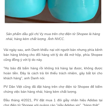
Sản phẩm dầu gội chị Vy mua trên chợ điện tử Shopee là hàng
nhái, hàng kém chất lượng. Ảnh NVCC.
Vài ngày sau, anh Danh khiếu nại với người bán nhưng phía kênh
bán hàng không cho đổi hàng với lý do đã mở hộp, phía Shopee
cũng đồng ý với lý do này.
"Họ bảo đã bấm hàng rồi không trả hàng lại được, không được
hoàn tiền. Đây là cách trả lời thiếu trách nhiệm, gây bất lợi cho
khách hàng", anh Danh nói.
PV Dân Việt cũng đã đặt hàng trên chợ điện tử Shopee để kiểm
chứng việc bán hàng nhái, hàng kém chất lượng.
Đầu tháng 4/2021, PV đặt mua 1 đôi giầy nhãn hiệu Adidas tại
chợ điện tử Shopee với quảng cáo "giầy Adidas xịn", "hàng thật".