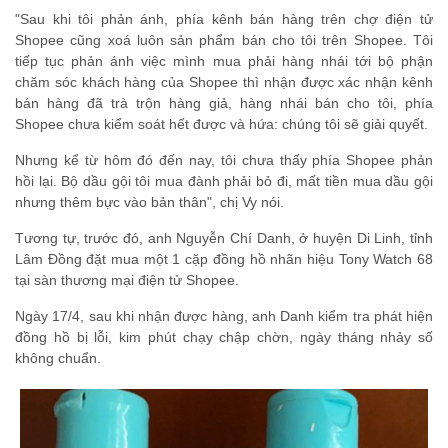
"Sau khi tôi phản ánh, phía kênh bán hàng trên chợ điện tử
Shopee cũng xoá luôn sản phẩm bán cho tôi trên Shopee. Tôi
tiếp tục phản ánh việc mình mua phải hàng nhái tới bộ phận
chăm sóc khách hàng của Shopee thì nhận được xác nhận kênh
bán hàng đã trà trộn hàng giả, hàng nhái bán cho tôi, phía
Shopee chưa kiểm soát hết được và hứa: chúng tôi sẽ giải quyết.
Nhưng kể từ hôm đó đến nay, tôi chưa thấy phía Shopee phản
hồi lại. Bộ dầu gội tôi mua đành phải bỏ đi, mất tiền mua dầu gội
nhưng thêm bực vào bản thân", chị Vy nói.
Tương tự, trước đó, anh Nguyễn Chí Danh, ở huyện Di Linh, tỉnh
Lâm Đồng đặt mua một 1 cặp đồng hồ nhãn hiệu Tony Watch 68
tại sàn thương mại điện tử Shopee.
Ngày 17/4, sau khi nhận được hàng, anh Danh kiểm tra phát hiện
đồng hồ bị lỗi, kim phút chạy chập chờn, ngày tháng nhảy số
không chuẩn.