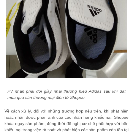
PV nhận phải đôi giầy nhái thương hiệu Adidas sau khi đặt
mua qua sàn thương mại điện tử Shopee.
Về cách xử lý, đối với những trường hợp nêu trên, khi phát hiện
hoặc nhận được phản ánh của các nhãn hàng khiếu nại, Shopee
khóa ngay sản phẩm, đồng thời đề nghị cơ chế phối hợp với bên
khiếu nại trong việc rà soát và phát hiện các sản phẩm còn tồn tại