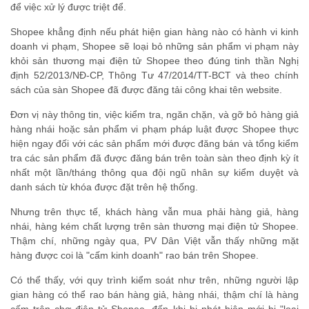
để việc xử lý được triệt để.
Shopee khẳng định nếu phát hiện gian hàng nào có hành vi kinh
doanh vi phạm, Shopee sẽ loại bỏ những sản phẩm vi phạm này
khỏi sản thương mại điện tử Shopee theo đúng tinh thần Nghị
định 52/2013/NĐ-CP, Thông Tư 47/2014/TT-BCT và theo chính
sách của sàn Shopee đã được đăng tải công khai tên website.
Đơn vị này thông tin, việc kiểm tra, ngăn chặn, và gỡ bỏ hàng giả
hàng nhái hoặc sản phẩm vi phạm pháp luật được Shopee thực
hiện ngay đối với các sản phẩm mới được đăng bán và tổng kiểm
tra các sản phẩm đã được đăng bán trên toàn sàn theo định kỳ ít
nhất một lần/tháng thông qua đội ngũ nhân sự kiểm duyệt và
danh sách từ khóa được đặt trên hệ thống.
Nhưng trên thực tế, khách hàng vẫn mua phải hàng giả, hàng
nhái, hàng kém chất lượng trên sàn thương mại điện tử Shopee.
Thậm chí, những ngày qua, PV Dân Việt vẫn thấy những mặt
hàng được coi là "cấm kinh doanh" rao bán trên Shopee.
Có thể thấy, với quy trình kiểm soát như trên, những người lập
gian hàng có thể rao bán hàng giả, hàng nhái, thậm chí là hàng
cấm trên chợ điện tử Shopee, đến khi bị phát hiện mới bị "loại