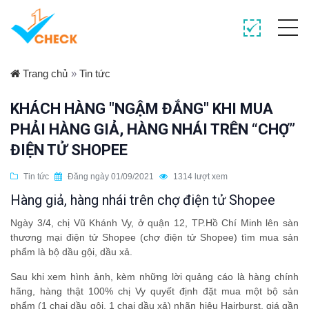
Trang chủ
»
Tin tức
KHÁCH HÀNG "NGẬM ĐẮNG" KHI MUA
PHẢI HÀNG GIẢ, HÀNG NHÁI TRÊN “CHỢ”
ĐIỆN TỬ SHOPEE
Tin tức
Đăng ngày 01/09/2021
1314 lượt xem
Hàng giả, hàng nhái trên chợ điện tử Shopee
Ngày 3/4, chị Vũ Khánh Vy, ở quận 12, TP.Hồ Chí Minh lên sàn
thương mại điện tử Shopee (chợ điện tử Shopee) tìm mua sản
phẩm là bộ dầu gội, dầu xả.
Sau khi xem hình ảnh, kèm những lời quảng cáo là hàng chính
hãng, hàng thật 100% chị Vy quyết định đặt mua một bộ sản
phẩm (1 chai dầu gội, 1 chai dầu xả) nhãn hiệu Hairburst, giá gần