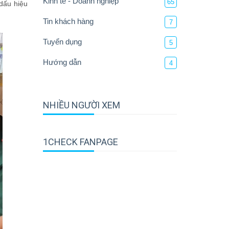
Kinh tế - Doanh nghiệp
65
dấu hiệu
Tin khách hàng
7
Tuyển dụng
5
Hướng dẫn
4
NHIỀU NGƯỜI XEM
1CHECK FANPAGE