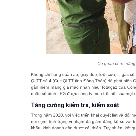
Cơ quan chức năng 
Không chỉ hàng quần áo, giày dép, lưỡi cưa,… gas cũ
QLTT số 4 (Cục QLTT tỉnh Đồng Tháp) đã phát hiện 
gắn niêm màng giả mạo nhãn hiệu Totalgaz của Côn
nhận số bình LPG được công ty mua trôi nổi của một ng
Tăng cường kiểm tra, kiểm soát
Trong năm 2020, với việc triển khai quyết liệt và đổi 
nổi cộm, tình trạng vi phạm đã giảm đáng kể so với t
khẩu, kinh doanh dần được cải thiện. Tuy nhiên, kết q