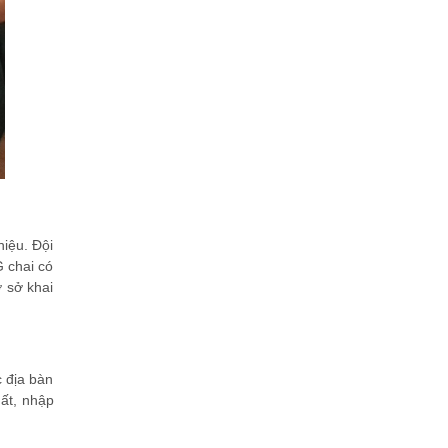
hiệu. Đội
 chai có
 sở khai
c địa bàn
uất, nhập