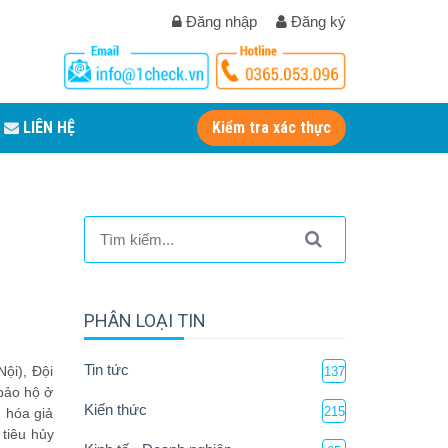
Đăng nhập
Đăng ký
LIÊN HỆ
Kiểm tra xác thực
PHÂN LOẠI TIN
Tin tức
ội), Đội
137
bảo hộ ở
Kiến thức
215
 hóa giả
tiêu hủy