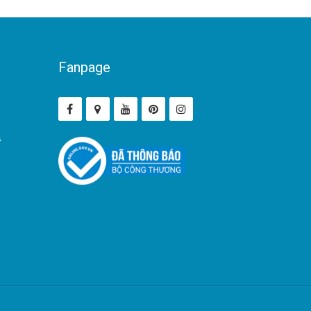
Fanpage
ả