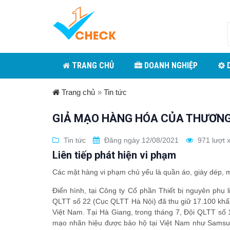
TRANG CHỦ
DOANH NGHIỆP
D
Trang chủ
»
Tin tức
GIẢ MẠO HÀNG HÓA CỦA THƯƠNG H
Tin tức
Đăng ngày 12/08/2021
971 lượt 
Liên tiếp phát hiện vi phạm
Các mặt hàng vi phạm chủ yếu là quần áo, giày dép, 
Điển hình, tại Công ty Cổ phần Thiết bị nguyên phụ
QLTT số 22 (Cục QLTT Hà Nội) đã thu giữ 17.100 khẩ
Việt Nam. Tại Hà Giang, trong tháng 7, Đội QLTT số 
mạo nhãn hiệu được bảo hộ tại Việt Nam như Samsung,