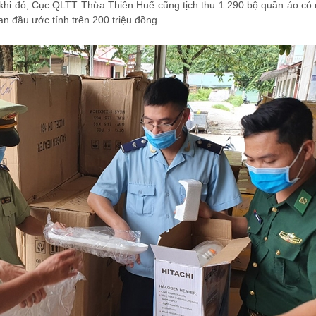
khi đó, Cục QLTT Thừa Thiên Huế cũng tịch thu 1.290 bộ quần áo có 
ban đầu ước tính trên 200 triệu đồng…