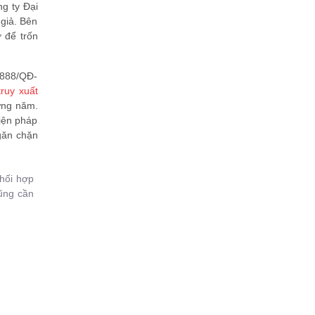
g ty Đại
 giả. Bên
ở để trốn
 888/QĐ-
truy xuất
ừng năm.
biện pháp
ngăn chặn
phối hợp
ũng cần