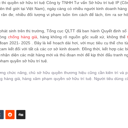
hi quyền sở hữu trí tuệ Công ty TNHH Tư vấn Sở hữu trí tuệ IP (Côn
rên thế giới tại Việt Nam), ngày càng có nhiều người kinh doanh hàng
 răn đe; nhiều đối tượng vi phạm luôn tìm cách để lách, tìm ra sơ h
phát sinh trên thị trường, Tổng cục QLTT đã ban hành Quyết định số
hòng
chống hàng giả
, hàng không rõ nguồn gốc xuất xứ, không thể
n 2021- 2025 . Đây là kế hoạch dài hơi, với mục tiêu cụ thể cho t
am kết đối với tất cả các cơ sở kinh doanh. Đồng thời, kết hợp các 
g, nhận diện các mặt hàng mới và thủ đoạn mới để kịp thời đấu tranh 
phạm quyền sở hữu trí tuệ.
ợng chức năng, chủ sở hữu quyền thương hiệu cũng cần kiên trì và 
g hàng giả, hàng xâm phạm quyền sở hữu trí tuệ. Người tiêu dùng c