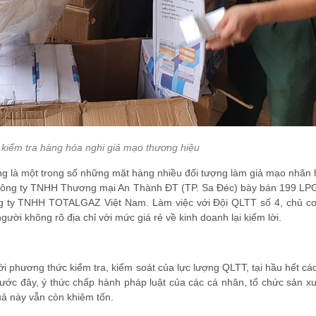
kiểm tra hàng hóa nghi giả mạo thương hiệu
ng là một trong số những mặt hàng nhiều đối tượng làm giả mạo nhãn 
Công ty TNHH Thương mại An Thành ĐT (TP. Sa Đéc) bày bán 199 LPG
g ty TNHH TOTALGAZ Việt Nam. Làm việc với Đội QLTT số 4, chủ cơ
ười không rõ địa chỉ với mức giá rẻ về kinh doanh lại kiếm lời.
mới phương thức kiểm tra, kiểm soát của lực lượng QLTT, tại hầu hết cá
rước đây, ý thức chấp hành pháp luật của các cá nhân, tổ chức sản x
uả này vẫn còn khiêm tốn.