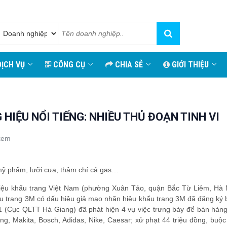
ỊCH VỤ
CÔNG CỤ
CHIA SẺ
GIỚI THIỆU
IỆU NỔI TIẾNG: NHIỀU THỦ ĐOẠN TINH VI
xem
mỹ phẩm, lưỡi cưa, thậm chí cả gas…
 liệu khẩu trang Việt Nam (phường Xuân Tảo, quận Bắc Từ Liêm, Hà N
u trang 3M có dấu hiệu giả mạo nhãn hiệu khẩu trang 3M đã đăng ký 
1 (Cục QLTT Hà Giang) đã phát hiện 4 vụ việc trưng bày để bán hàng
 Makita, Bosch, Adidas, Nike, Caesar; xử phạt 44 triệu đồng, buộc 