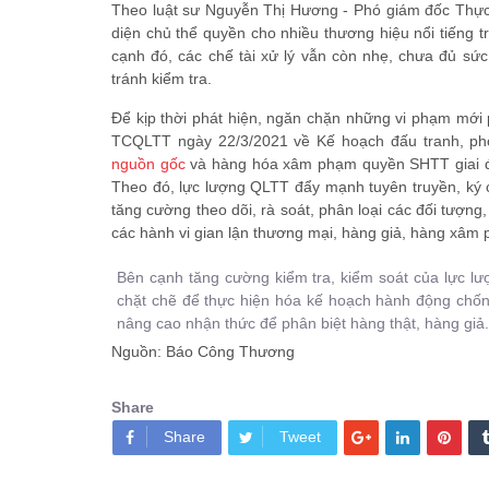
Theo luật sư Nguyễn Thị Hương - Phó giám đốc Thực t
diện chủ thể quyền cho nhiều thương hiệu nổi tiếng t
cạnh đó, các chế tài xử lý vẫn còn nhẹ, chưa đủ sức
tránh kiểm tra.
Để kịp thời phát hiện, ngăn chặn những vi phạm mới 
TCQLTT ngày 22/3/2021 về Kế hoạch đấu tranh, p
nguồn gốc
và hàng hóa xâm phạm quyền SHTT giai đoạ
Theo đó, lực lượng QLTT đẩy mạnh tuyên truyền, ký c
tăng cường theo dõi, rà soát, phân loại các đối tượn
các hành vi gian lận thương mại, hàng giả, hàng xâm 
Bên cạnh tăng cường kiểm tra, kiểm soát của lực lư
chặt chẽ để thực hiện hóa kế hoạch hành động chốn
nâng cao nhận thức để phân biệt hàng thật, hàng giả.
Nguồn: Báo Công Thương
Share
Share
Tweet