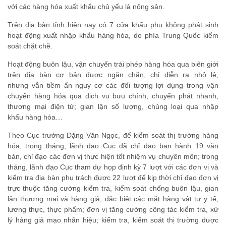
với các hàng hóa xuất khẩu chủ yếu là nông sản.
Trên địa bàn tỉnh hiện nay có 7 cửa khẩu phụ không phát sinh
hoạt động xuất nhập khẩu hàng hóa, do phía Trung Quốc kiểm
soát chặt chẽ.
Hoạt động buôn lậu, vận chuyển trái phép hàng hóa qua biên giới
trên địa bàn cơ bản được ngăn chặn, chỉ diễn ra nhỏ lẻ,
nhưng vẫn tiềm ẩn nguy cơ các đối tượng lợi dụng trong vận
chuyển hàng hóa qua dịch vụ bưu chính, chuyển phát nhanh,
thương mại điện tử; gian lận số lượng, chủng loại qua nhập
khẩu hàng hóa…
Theo Cục trưởng Đặng Văn Ngọc, để kiểm soát thị trường hàng
hóa, trong tháng, lãnh đạo Cục đã chỉ đạo ban hành 19 văn
bản, chỉ đạo các đơn vị thực hiện tốt nhiệm vụ chuyên môn; trong
tháng, lãnh đạo Cục tham dự họp định kỳ 7 lượt với các đơn vị và
kiểm tra địa bàn phụ trách được 22 lượt để kịp thời chỉ đạo đơn vị
trực thuộc tăng cường kiểm tra, kiểm soát chống buôn lậu, gian
lận thương mại và hàng giả, đặc biệt các mặt hàng vật tư y tế,
lương thực, thực phẩm; đơn vị tăng cường công tác kiểm tra, xử
lý hàng giả mạo nhãn hiệu; kiểm tra, kiểm soát thị trường dược