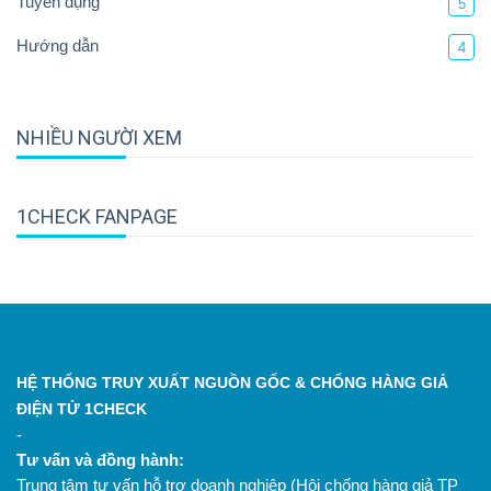
Tuyển dụng
5
Hướng dẫn
4
NHIỀU NGƯỜI XEM
1CHECK FANPAGE
HỆ THỐNG TRUY XUẤT NGUỒN GỐC & CHỐNG HÀNG GIẢ
ĐIỆN TỬ 1CHECK
-
Tư vấn và đồng hành:
Trung tâm tư vấn hỗ trợ doanh nghiệp (Hội chống hàng giả TP