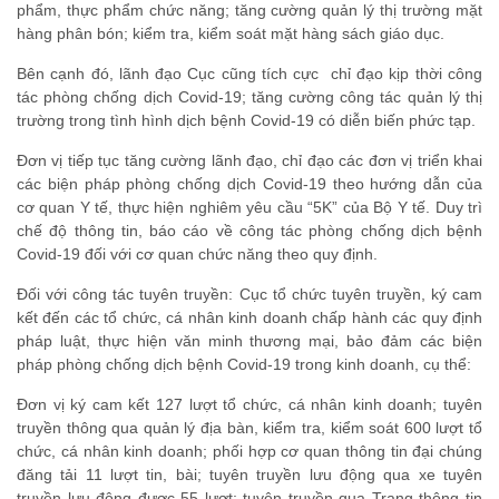
phẩm, thực phẩm chức năng; tăng cường quản lý thị trường mặt
hàng phân bón; kiểm tra, kiểm soát mặt hàng sách giáo dục.
Bên cạnh đó, lãnh đạo Cục cũng tích cực chỉ đạo kịp thời công
tác phòng chống dịch Covid-19; tăng cường công tác quản lý thị
trường trong tình hình dịch bệnh Covid-19 có diễn biến phức tạp.
Đơn vị tiếp tục tăng cường lãnh đạo, chỉ đạo các đơn vị triển khai
các biện pháp phòng chống dịch Covid-19 theo hướng dẫn của
cơ quan Y tế, thực hiện nghiêm yêu cầu “5K” của Bộ Y tế. Duy trì
chế độ thông tin, báo cáo về công tác phòng chống dịch bệnh
Covid-19 đối với cơ quan chức năng theo quy định.
Đối với công tác tuyên truyền: Cục tổ chức tuyên truyền, ký cam
kết đến các tổ chức, cá nhân kinh doanh chấp hành các quy định
pháp luật, thực hiện văn minh thương mại, bảo đảm các biện
pháp phòng chống dịch bệnh Covid-19 trong kinh doanh, cụ thể:
Đơn vị ký cam kết 127 lượt tổ chức, cá nhân kinh doanh; tuyên
truyền thông qua quản lý địa bàn, kiểm tra, kiểm soát 600 lượt tổ
chức, cá nhân kinh doanh; phối hợp cơ quan thông tin đại chúng
đăng tải 11 lượt tin, bài; tuyên truyền lưu động qua xe tuyên
truyền lưu động được 55 lượt; tuyên truyền qua Trang thông tin