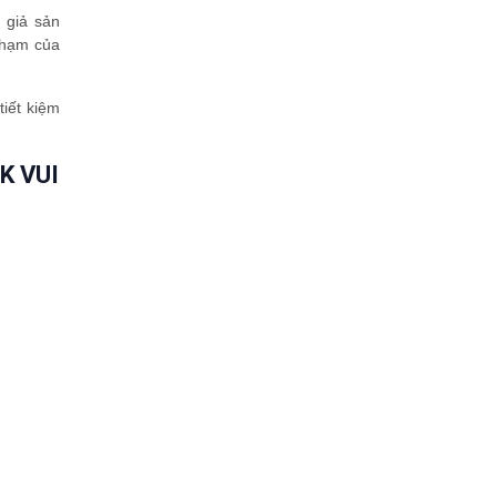
 giả sản
phạm của
iết kiệm
K VUI