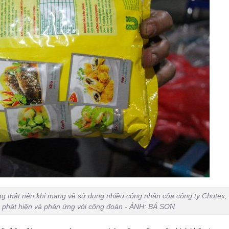
ng thật nên khi mang về sử dụng nhiều công nhân của công ty Chutex
 phát hiện và phản ứng với công đoàn - ẢNH: BÁ SƠN