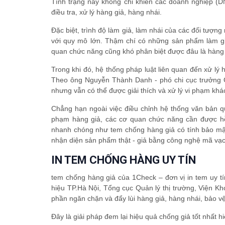
Tình trạng này không chỉ khiến các doanh nghiệp (
điều tra, xử lý hàng giả, hàng nhái.
Đặc biệt, trình độ làm giả, làm nhái của các đối tượng
với quy mô lớn. Thậm chí có những sản phẩm làm gi
quan chức năng cũng khó phân biệt được đâu là hàng t
Trong khi đó, hệ thống pháp luật liên quan đến xử lý
Theo ông Nguyễn Thành Danh - phó chi cục trưởng Ch
nhưng vẫn có thể được giải thích và xử lý vi phạm k
Chẳng hạn ngoài việc điều chỉnh hệ thống văn bản qu
phạm hàng giả, các cơ quan chức năng cần được hỗ 
nhanh chóng như tem chống hàng giả có tính bảo mật
nhận diện sản phẩm thật - giả bằng công nghệ mã vạc
IN TEM CHỐNG HÀNG UY TÍN
tem chống hàng giả của 1Check – đơn vị in tem uy tí
hiệu TP.Hà Nội, Tổng cục Quản lý thị trường, Viện 
phần ngăn chặn và đẩy lùi hàng giả, hàng nhái, bảo v
Đây là giải pháp đem lại hiệu quả chống giả tốt nhất 