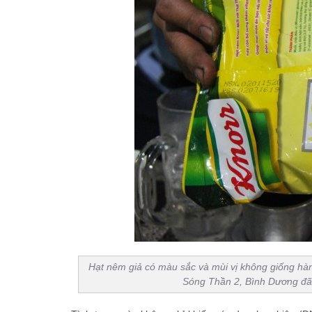
Hạt nêm giả có màu sắc và mùi vị không giống hà
Sóng Thần 2, Bình Dương đã