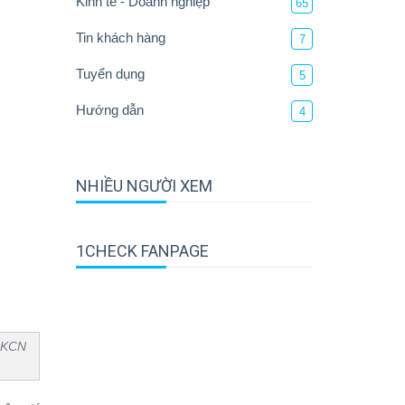
Kinh tế - Doanh nghiệp
65
Tin khách hàng
7
Tuyển dụng
5
Hướng dẫn
4
NHIỀU NGƯỜI XEM
1CHECK FANPAGE
, KCN