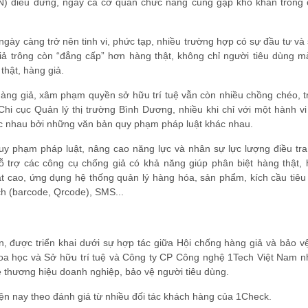
DN) điêu đứng, ngay cả cơ quan chức năng cũng gặp khó khăn trong 
 ngày càng trở nên tinh vi, phức tạp, nhiều trường hợp có sự đầu tư và
ả trông còn “đẳng cấp” hơn hàng thật, không chỉ người tiêu dùng m
hật, hàng giả.
 hàng giả, xâm phạm quyền sở hữu trí tuệ vẫn còn nhiều chồng chéo, t
i cục Quản lý thị trường Bình Dương, nhiều khi chỉ với một hành vi
hác nhau bởi những văn bản quy phạm pháp luật khác nhau.
y phạm pháp luật, nâng cao năng lực và nhân sự lực lượng điều tra, 
trợ các công cụ chống giả có khả năng giúp phân biệt hàng thật, 
 cao, ứng dụng hệ thống quản lý hàng hóa, sản phẩm, kích cầu tiêu
h (barcode, Qrcode), SMS...
n, được triển khai dưới sự hợp tác giữa Hội chống hàng giả và bảo v
Khoa học và Sở hữu trí tuệ và Công ty CP Công nghệ 1Tech Việt Nam 
ệ thương hiệu doanh nghiệp, bảo vệ người tiêu dùng.
hiện nay theo đánh giá từ nhiều đối tác khách hàng của 1Check.