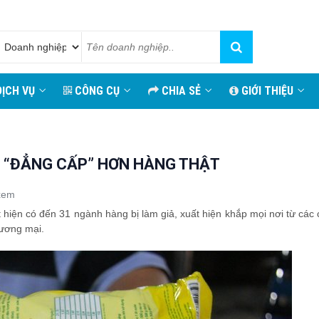
ỊCH VỤ
CÔNG CỤ
CHIA SẺ
GIỚI THIỆU
N “ĐẲNG CẤP” HƠN HÀNG THẬT
xem
t hiện có đến 31 ngành hàng bị làm giả, xuất hiện khắp mọi nơi từ các
hương mại.