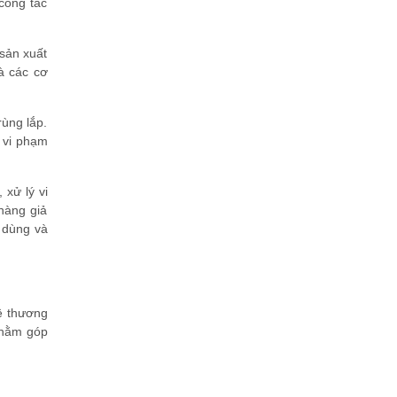
công tác
 sản xuất
à các cơ
rùng lắp.
 vi phạm
xử lý vi
hàng giả
 dùng và
ệ thương
nhằm góp