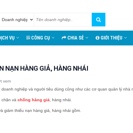
ỊCH VỤ
CÔNG CỤ
CHIA SẺ
GIỚI THIỆU
N NẠN HÀNG GIẢ, HÀNG NHÁI
t xem
ới doanh nghiệp và người tiêu dùng cũng như các cơ quan quản lý nhà 
ăn chặn và
chống hàng giả
, hàng nhái.
à giảm thiểu nạn hàng giả, hàng nhái gồm.