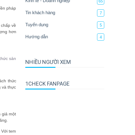
Kinh tế - Doanh nghiệp
65
yền pháp
Tin khách hàng
7
Tuyển dụng
 chấp về
5
ượng hơn
Hướng dẫn
4
 thức sản
NHIỀU NGƯỜI XEM
ách thức
1CHECK FANPAGE
g và thực
 giả một
ãng.
 Với tem