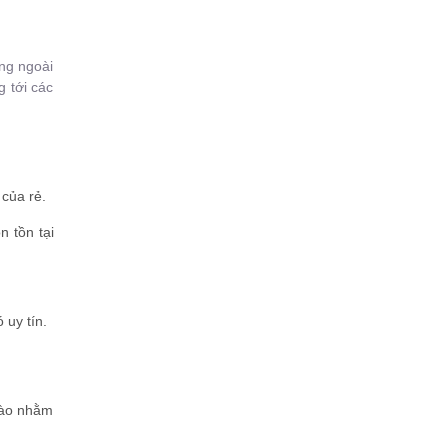
ng ngoài
g tới các
của rẻ.
 tồn tại
 uy tín.
 vào nhằm