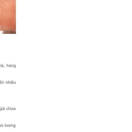
iả, hàng
iến nhiều
 giả chưa
ực lượng