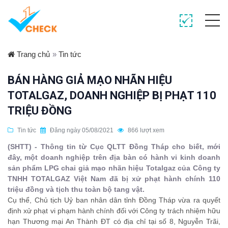
Trang chủ
»
Tin tức
BÁN HÀNG GIẢ MẠO NHÃN HIỆU
TOTALGAZ, DOANH NGHIỆP BỊ PHẠT 110
TRIỆU ĐỒNG
Tin tức
Đăng ngày 05/08/2021
866 lượt xem
(SHTT) - Thông tin từ Cục QLTT Đồng Tháp cho biết, mới
đây, một doanh nghiệp trên địa bàn có hành vi kinh doanh
sản phẩm LPG chai giả mạo nhãn hiệu Totalgaz của Công ty
TNHH TOTALGAZ Việt Nam đã bị xử phạt hành chính 110
triệu đồng và tịch thu toàn bộ tang vật.
Cụ thể, Chủ tịch Uỷ ban nhân dân tỉnh Đồng Tháp vừa ra quyết
định xử phạt vi phạm hành chính đối với Công ty trách nhiệm hữu
hạn Thương mại An Thành ĐT có địa chỉ tại số 8, Nguyễn Trãi,