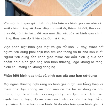
Với một bình gas giả, chữ nổi phía trên vỏ bình gas của nhà sản
xuất chính hãng sẽ được dập cho mất đi, thậm chí đốt, tháo van,
thay đế, rồi hàn lại… để xóa mọi dấu vết của vỏ bình gas chính
hãng, thay vào đó là tên của đơn vị khác.
Việc phân biệt bình gas thật và giả rất khó. Vì vậy, trước hết
người tiêu dùng phải chịu khó tìm các thông tin từ nhà sản xuất.
Người tiêu dùng cần cảnh giác trước các dấu hiệu lạ của sản
phẩm như: bình gas nhẹ hơn bình thường, logo không rõ ràng,
niêm chì, màng co không đồng bộ…
Phân biệt bình gas thật và bình gas giả qua hạn sử dụng
Mọi người thường nghĩ rằng vỏ bình gas được làm bằng thép và
thêm chất liệu chống ăn mòn nên có thể tái sử dụng cả đời,
nhưng thực tế vỏ bình gas cũng có hạn sử dụng nhất định. Bên
cạnh thương hiệu, độ an toàn của bình gas còn thể hiện bằng
hạn kiểm định in trên quai bình. Ví dụ như trên quai bình ghi mã