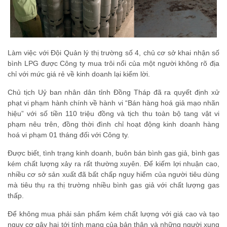
Làm việc với Đội Quản lý thị trường số 4, chủ cơ sở khai nhận số
bình LPG được Công ty mua trôi nổi của một người không rõ địa
chỉ với mức giá rẻ về kinh doanh lại kiếm lời.
Chủ tịch Uỷ ban nhân dân tỉnh Đồng Tháp đã ra quyết định xử
phạt vi phạm hành chính về hành vi “Bán hàng hoá giả mạo nhãn
hiệu” với số tiền 110 triệu đồng và tịch thu toàn bộ tang vật vi
phạm nêu trên, đồng thời đình chỉ hoạt động kinh doanh hàng
hoá vi phạm 01 tháng đối với Công ty.
Được biết, tình trạng kinh doanh, buôn bán bình gas giả, bình gas
kém chất lượng xảy ra rất thường xuyên. Để kiếm lợi nhuận cao,
nhiều cơ sở sản xuất đã bất chấp nguy hiểm của người tiêu dùng
mà tiêu thụ ra thị trường nhiều bình gas giả với chất lượng gas
thấp.
Để không mua phải sản phẩm kém chất lượng với giá cao và tạo
nguy cơ gây hại tới tính mạng của bản thân và những người xung