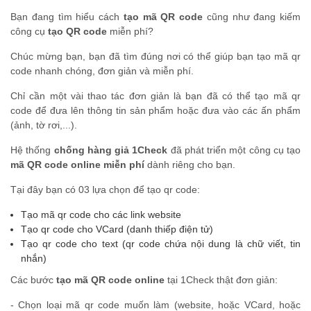
Bạn đang tìm hiểu cách
tạo mã QR code
cũng như đang kiếm
công cụ
tạo QR code
miễn phí?
Chúc mừng bạn, bạn đã tìm đúng nơi có thể giúp bạn tạo mã qr
code nhanh chóng, đơn giản và miễn phí.
Chỉ cần một vài thao tác đơn giản là bạn đã có thể tạo mã qr
code để đưa lên thông tin sản phẩm hoặc đưa vào các ấn phẩm
(ảnh, tờ rơi,...).
Hệ thống
chống hàng giả 1Check
đã phát triển một công cụ tạo
mã QR code online miễn phí
dành riêng cho bạn.
Tại đây bạn có 03 lựa chọn để tạo qr code:
Tạo mã qr code cho các link website
Tạo qr code cho VCard (danh thiếp điện tử)
Tạo qr code cho text (qr code chứa nội dung là chữ viết, tin
nhắn)
Các bước
tạo mã QR code online
tại 1Check thật đơn giản:
- Chọn loại mã qr code muốn làm (website, hoặc VCard, hoặc