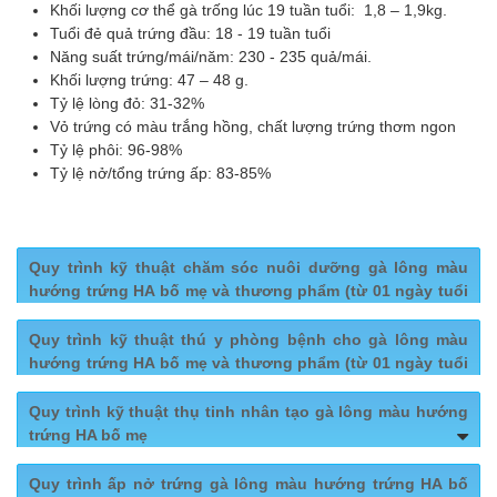
Khối lượng cơ thể gà trống lúc 19 tuần tuổi: 1,8 – 1,9kg.
Tuổi đẻ quả trứng đầu: 18 - 19 tuần tuổi
Năng suất trứng/mái/năm: 230 - 235 quả/mái.
Khối lượng trứng: 47 – 48 g.
Tỷ lệ lòng đỏ: 31-32%
Vỏ trứng có màu trắng hồng, chất lượng trứng thơm ngon
Tỷ lệ phôi: 96-98%
Tỷ lệ nở/tổng trứng ấp: 83-85%
Quy trình kỹ thuật chăm sóc nuôi dưỡng gà lông màu
hướng trứng HA bố mẹ và thương phẩm (từ 01 ngày tuổi
– 72 tuần tuổi)
Quy trình kỹ thuật thú y phòng bệnh cho gà lông màu
hướng trứng HA bố mẹ và thương phẩm (từ 01 ngày tuổi
Kỹ thuật nuôi úm gà con (1)
– 72 tuần tuổi)
Quy trình kỹ thuật thụ tinh nhân tạo gà lông màu hướng
Chuẩn bị chuồng trại, dụng cụ, quây úm
trứng HA bố mẹ
Vệ sinh thú y
Chăm sóc nuôi dưỡng: thức ăn, nước uống, nhiệt độ
Quy trình ấp nở trứng gà lông màu hướng trứng HA bố
Kĩ thuật chăm sóc nuôi dưỡng gà trống
Chuẩn bị vệ sinh sát trùng chuồng trại, dụng cụ
độ ẩm chuồng nuôi.