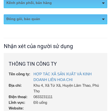
Kênh phân phối, bán hàng
Website:
lienhoachi.vn
Đóng gói, bảo quản
Fanpage:
https://www.facebook.com/tralasenhongsam
Bảo quản: Nơi khô ráo
Nhận xét của người sử dụng
THÔNG TIN CÔNG TY
Tên công ty:
HỢP TÁC XÃ SẢN XUẤT VÀ KINH
DOANH LIÊN HOA CHI
Địa chỉ:
Khu 4, Xã Tứ Xã, Huyện Lâm Thao, Phú
Thọ
Điện thoại:
0833231111
Lĩnh vực:
Đồ uống
Website: