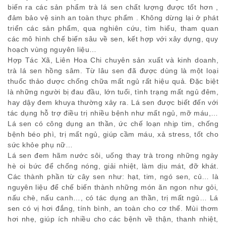
biến ra các sản phẩm trà lá sen chất lượng được tốt hơn ,
đảm bảo vệ sinh an toàn thực phẩm . Không dừng lại ở phát
triển các sản phẩm, qua nghiên cứu, tìm hiểu, tham quan
các mô hình chế biến sâu về sen, kết hợp với xây dựng, quy
hoạch vùng nguyên liệu…
Hợp Tác Xã, Liên Hoa Chi chuyên sản xuất và kinh doanh,
trà lá sen hồng sâm. Từ lâu sen đã được dùng là một loại
thuốc thảo dược chống chữa mất ngủ rất hiệu quả. Đặc biệt
là những người bị đau đầu, lớn tuổi, tình trạng mất ngủ đêm,
hay dậy đem khuya thường xảy ra. Lá sen được biết đến với
tác dụng hỗ trợ điều trị nhiều bệnh như mất ngủ, mỡ máu,…
Lá sen có công dụng an thần, ức chế loạn nhịp tim, chống
bệnh béo phì, trị mất ngủ, giúp cầm máu, xả stress, tốt cho
sức khỏe phụ nữ…
Lá sen đem hãm nước sôi, uống thay trà trong những ngày
hè oi bức để chống nóng, giải nhiệt, làm dịu mát, đỡ khát.
Các thành phần từ cây sen như: hạt, tim, ngó sen, củ… là
nguyên liệu để chế biến thành những món ăn ngon như gỏi,
nấu chè, nấu canh…, có tác dụng an thần, trị mất ngủ… Lá
sen có vị hơi đắng, tính bình, an toàn cho cơ thể. Mùi thơm
hơi nhẹ, giúp ích nhiều cho các bệnh về thận, thanh nhiệt,