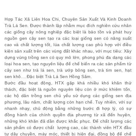
Hợp Tác Xã Liên Hoa Chi, Chuyên Sản Xuất Và Kinh Doanh
Trà Lá Sen. Được thành lập nhằm mục đích nghiên cứu nhân
các giống cây nông nghiệp đặc biệt là bảo tồn và phát huy
nguồn gen cây sen tạo ra các loại giống sen có năng suất
cao và chất lượng tốt, lúa chất lượng cao phù hợp với điều
kiện sản xuất trên các vùng đất khác nhau, với mục tiêu: Xây
dựng vùng trồng sen có quy mô lớn, phong phú đa dạng các
loại hoa sen, tạo nguyên liệu để chế biến ra các sản phẩm từ
cây sen như trà lá sen, trà ướp bông sen, trà tim sen, hạt
sen khô….Đặc biệt Trà Lá Sen Hồng Sâm.
Bước đầu hoạt động, HTX gặp khá nhiều khó khăn thử
thách, đặc biệt là nguồn nguyên liệu còn ở mức khiêm tốn,
các hộ dân trồng sen chủ yếu sử dụng các giống sen địa
phương, lâu năm, chất lượng còn hạn chế. Tuy nhiên, với sự
nhanh nhạy, chủ động bằng những bước đi hợp lý, có sự
đồng hành của chính quyền địa phương từ xã đến huyện,
những khó khăn đã dần được khắc phục. Để chất lượng các
sản phẩm có được chất lượng cao, các thành viên HTX đầu
tư dây chuyền, máy móc, thiết bị hiện đại, đồng bộ để chế