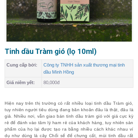
Tinh dầu Tràm gió (lọ 10ml)
Cung cấp bởi:
Công ty TNHH sản xuất thương mại tinh
dầu Minh Hồng
Giá niêm yết:
80,000đ
Hiện nay trên thị trường có rất nhiều loại tinh dầu Tràm gió,
tuy nhiên người tiêu dùng đang băn khoăn đâu là thật, đâu là
giả. Nhiều nơi, vẫn giao bán tinh dầu tràm gió với giá cực kỳ
rẻ để đánh vào tâm lý ham rẻ của khách hàng, tuy nhiên sản
phẩm của họ lại được tạo ra bằng nhiều cách khác nhau ví
dụ như dùng lá cây Chổi sể để chưng cất, mùi tinh dầu rất