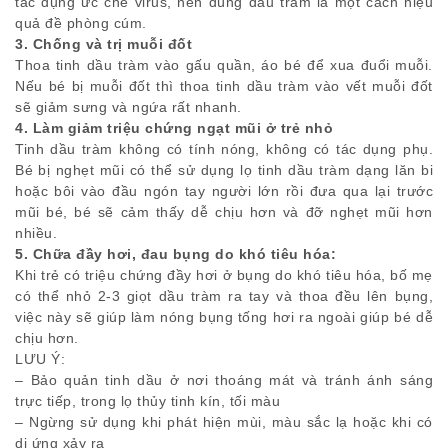
tác dụng ức chế virus, nên dùng dầu tràm là một cách hiệu
quả đề phòng cúm.
3. Chống và trị muỗi đốt
Thoa tinh dầu tràm vào gấu quần, áo bé để xua đuổi muỗi.
Nếu bé bị muỗi đốt thì thoa tinh dầu tràm vào vết muỗi đốt
sẽ giảm sưng và ngứa rất nhanh.
4. Làm giảm triệu chứng ngạt mũi ở trẻ nhỏ
Tinh dầu tràm không có tính nóng, không có tác dụng phụ.
Bé bị nghẹt mũi có thể sử dụng lọ tinh dầu tràm dạng lăn bi
hoặc bôi vào đầu ngón tay người lớn rồi đưa qua lại trước
mũi bé, bé sẽ cảm thấy dễ chịu hơn và đỡ nghẹt mũi hơn
nhiều.
5. Chữa đầy hơi, đau bụng do khó tiêu hóa:
Khi trẻ có triệu chứng đầy hơi ở bụng do khó tiêu hóa, bố mẹ
có thể nhỏ 2-3 giọt dầu tràm ra tay và thoa đều lên bụng,
việc này sẽ giúp làm nóng bụng tống hơi ra ngoài giúp bé dễ
chịu hơn.
LƯU Ý:
– Bảo quản tinh dầu ở nơi thoáng mát và tránh ánh sáng
trực tiếp, trong lọ thủy tinh kín, tối màu
– Ngừng sử dụng khi phát hiện mùi, màu sắc lạ hoặc khi có
dị ứng xảy ra