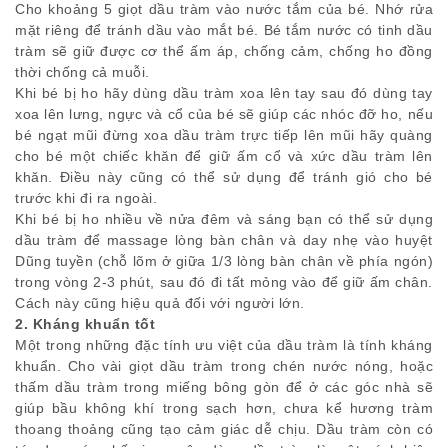
Cho khoảng 5 giọt dầu tràm vào nước tắm của bé. Nhớ rửa
mặt riêng để tránh dầu vào mắt bé. Bé tắm nước có tinh dầu
tràm sẽ giữ được cơ thể ấm áp, chống cảm, chống ho đồng
thời chống cả muỗi.
Khi bé bị ho hãy dùng dầu tràm xoa lên tay sau đó dùng tay
xoa lên lưng, ngực và cổ của bé sẽ giúp các nhóc đỡ ho, nếu
bé ngạt mũi đừng xoa dầu tràm trực tiếp lên mũi hãy quàng
cho bé một chiếc khăn để giữ ấm cổ và xức dầu tràm lên
khăn. Điều này cũng có thể sử dụng để tránh gió cho bé
trước khi đi ra ngoài.
Khi bé bị ho nhiều về nửa đêm và sáng bạn có thể sử dụng
dầu tràm để massage lòng bàn chân và day nhẹ vào huyệt
Dũng tuyền (chỗ lõm ở giữa 1/3 lòng bàn chân về phía ngón)
trong vòng 2-3 phút, sau đó đi tất mỏng vào để giữ ấm chân.
Cách này cũng hiệu quả đối với người lớn.
2. Kháng khuẩn tốt
Một trong những đặc tính ưu việt của dầu tràm là tính kháng
khuẩn. Cho vài giọt dầu tràm trong chén nước nóng, hoặc
thấm dầu tràm trong miếng bông gòn để ở các góc nhà sẽ
giúp bầu không khí trong sạch hơn, chưa kể hương tràm
thoang thoảng cũng tạo cảm giác dễ chịu. Dầu tràm còn có