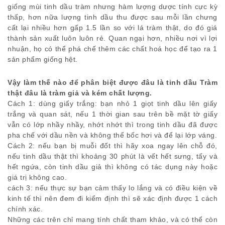
giống mùi tinh dầu tràm nhưng hàm lượng dược tính cực kỳ
thấp, hơn nữa lượng tinh dầu thu được sau mỗi lần chưng
cất lại nhiều hơn gấp 1.5 lần so với lá tràm thật, do đó giá
thành sản xuất luôn luôn rẻ. Quan ngại hơn, nhiều nơi vì lợi
nhuận, họ có thể phá chế thêm các chất hoá học để tạo ra 1
sản phẩm giống hệt.
Vậy làm thế nào để phân biệt được đâu là tinh dầu Tràm
thật đâu là tràm giả và kém chất lượng.
Cách 1: dùng giấy trắng: bạn nhỏ 1 giọt tinh dầu lên giấy
trắng và quan sát, nếu 1 thời gian sau trên bề mặt tờ giấy
vẫn có lớp nhầy nhầy, nhớt nhớt thì trong tinh dầu đã được
pha chế với dầu nền và không thể bốc hơi và để lại lớp váng.
Cách 2: nếu bạn bị muỗi đốt thì hãy xoa ngay lên chỗ đó,
nếu tinh dầu thật thì khoảng 30 phút là vết hết sưng, tấy và
hết ngứa, còn tinh dầu giả thì không có tác dụng này hoặc
giá trị không cao.
cách 3: nếu thực sự bạn cảm thấy lo lắng và có điều kiện về
kinh tế thì nên đem đi kiểm định thì sẽ xác định được 1 cách
chính xác.
Những các trên chỉ mang tính chất tham khảo, và có thể còn