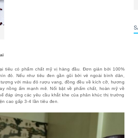
S
ai
 loại tiêu có phẩm chất mỹ vị hàng đầu. Đơn giản bởi 100%
chín đỏ. Nếu như tiêu đen gần gũi bởi vẻ ngoài bình dân,
n tượng với màu đỏ rượu vang, đồng đều về kích cỡ, hương
ị cay nồng ấm mạnh mẽ. Nổi bật về phẩm chất, hoàn mỹ về
ó thể đáp ứng các yêu cầu khắt khe của phân khúc thị trường
iện cao gấp 3-4 lần tiêu đen.