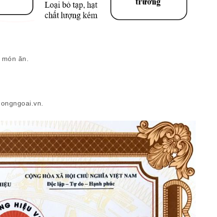
c món ăn.
ongngoai.vn.