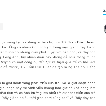
S
ợc sáng tạo và đăng kí bảo hộ bởi
TS. Trần Đức Huân
,
 Đức. Ông có nhiều kinh nghiệm trong việc giảng dạy Tiếng
 rất muốn có những giây phút tuyệt vời bên con, và dạy con
ng Tiếng Anh, tuy nhiên điều này không dễ như mong muốn
 huynh có một công cụ đắc lực và hiệu quả để có thể vừa
ch dễ dàng
", TS. Trần Đức Huân đã tạo ra bộ Thẻ nói Tiếng
 là giai đoạn vàng phát triển của trẻ. Đó là giai đoạn hoàn
giai đoạn này trẻ vĩnh viễn không bao giờ có khả năng làm
ầu tiên và có ảnh hưởng lớn nhất tới sự phát triển của trẻ
n "hãy giành nhiều thời gian chơi cùng con" và "hãy dạy con