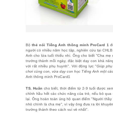
Bộ
thẻ nói Tiếng Anh thông minh ProCard 1
đư
người có nhiều năm học tập, nghiên cứu tại CHLB
Anh cho lứa tuổi thiếu nhi. Ông cho biết "Cha mẹ
trưởng thành mỗi ngày, đặc biệt dạy con khả nă
với rất nhiều phụ huynh". Với động lực "
Giúp phụ
chơi cùng con, vừa dạy con học Tiếng Anh một cá
Anh thông minh ProCard1
TS. Huân
cho biết, thời điểm từ 2-9 tuổi được xem
chỉnh hầu hết các chức năng của trẻ, nếu bỏ qua 
lại. Ông hoàn toàn ủng hộ quan điểm "Người thầy đ
nhỏ chính là cha mẹ", vì vậy ông đưa ra lời khuyê
trưởng thành theo cách vui vẻ nhất".