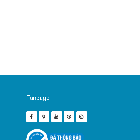
Fanpage
ả