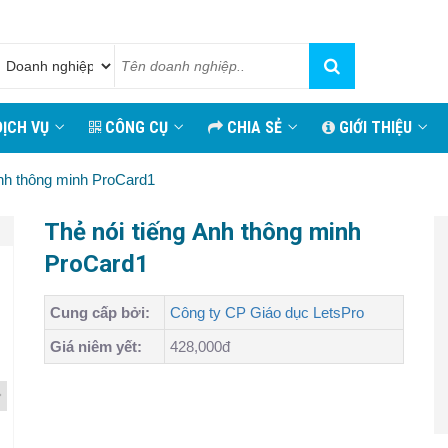
ỊCH VỤ
CÔNG CỤ
CHIA SẺ
GIỚI THIỆU
Anh thông minh ProCard1
Thẻ nói tiếng Anh thông minh
ProCard1
Cung cấp bởi:
Công ty CP Giáo dục LetsPro
Giá niêm yết:
428,000đ