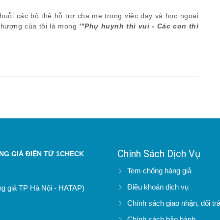
chuỗi các bộ thẻ hỗ trợ cha mẹ trong việc dạy và học ngoại
 thượng của tôi là mong
'"Phụ huynh thì vui - Các con thì
Chính Sách Dịch Vụ
G GIẢ ĐIỆN TỬ 1CHECK
Tem chống hàng giả
Điều khoản dịch vụ
àng giả TP Hà Nội - HATAP)
Chính sách giao nhận, đổi tr
Chính sách bảo hành